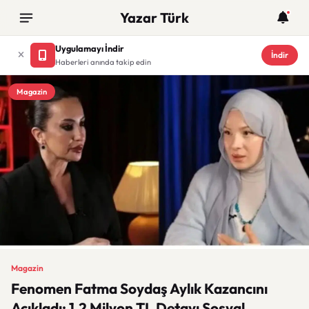
Yazar Türk
Uygulamayı İndir
İndir
Haberleri anında takip edin
Magazin
Magazin
Fenomen Fatma Soydaş Aylık Kazancını
Açıkladı: 1,2 Milyon TL Detayı Sosyal