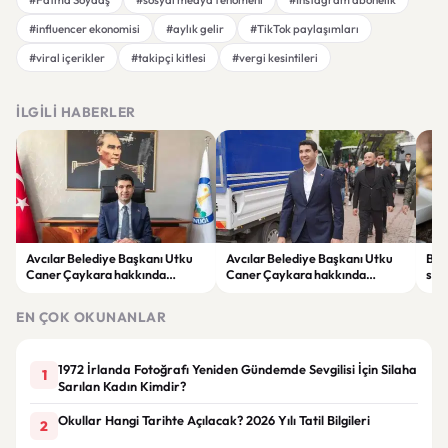
#influencer ekonomisi
#aylık gelir
#TikTok paylaşımları
#viral içerikler
#takipçi kitlesi
#vergi kesintileri
İLGILI HABERLER
Avcılar Belediye Başkanı Utku
Avcılar Belediye Başkanı Utku
Bur
Caner Çaykara hakkında
Caner Çaykara hakkında
size
tahliye kararı
tahliye kararı
kah
EN ÇOK OKUNANLAR
1972 İrlanda Fotoğrafı Yeniden Gündemde Sevgilisi İçin Silaha
1
Sarılan Kadın Kimdir?
Okullar Hangi Tarihte Açılacak? 2026 Yılı Tatil Bilgileri
2