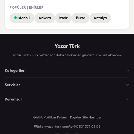
POPÜLER ŞEHIRLER
İstanbul
Ankara
İzmir
Bursa
Antalya
Yazar Türk
Yazar Türk - Türkiye'den son dakika haberler, gündem, siyaset, ekonomi
Kategoriler
Servisler
Kurumsal
Gizlilik Politikası
Kullanım Koşulları
Site Haritası
info@yazarturk.com
+90 501 379 08 08