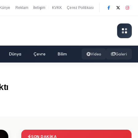
Künye
Reklam
İletişim
KVKK
Çerez Politikası
|
Dünya
Çevre
Bilim
Video
Galeri
ktı
SON DAKIKA