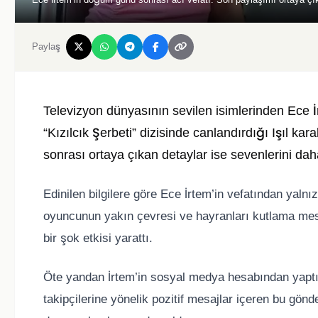
Paylaş
Televizyon dünyasının sevilen isimlerinden
Ece İ
“Kızılcık Şerbeti” dizisinde canlandırdığı Işıl k
sonrası ortaya çıkan detaylar ise sevenlerini da
Edinilen bilgilere göre Ece İrtem’in vefatından yal
oyuncunun yakın çevresi ve hayranları kutlama mes
bir şok etkisi yarattı.
Öte yandan İrtem’in sosyal medya hesabından yaptığ
takipçilerine yönelik pozitif mesajlar içeren bu gö