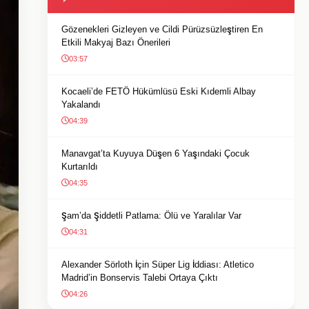
Gözenekleri Gizleyen ve Cildi Pürüzsüzleştiren En
Etkili Makyaj Bazı Önerileri
03:57
Kocaeli’de FETÖ Hükümlüsü Eski Kıdemli Albay
Yakalandı
04:39
Manavgat’ta Kuyuya Düşen 6 Yaşındaki Çocuk
Kurtarıldı
04:35
Şam’da Şiddetli Patlama: Ölü ve Yaralılar Var
04:31
Alexander Sörloth İçin Süper Lig İddiası: Atletico
Madrid’in Bonservis Talebi Ortaya Çıktı
04:26