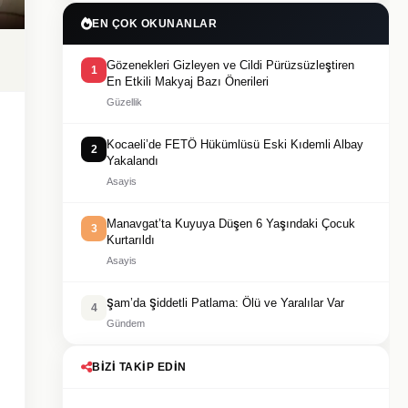
EN ÇOK OKUNANLAR
Gözenekleri Gizleyen ve Cildi Pürüzsüzleştiren
1
En Etkili Makyaj Bazı Önerileri
Güzellik
Kocaeli’de FETÖ Hükümlüsü Eski Kıdemli Albay
2
Yakalandı
Asayis
Manavgat’ta Kuyuya Düşen 6 Yaşındaki Çocuk
3
Kurtarıldı
Asayis
Şam’da Şiddetli Patlama: Ölü ve Yaralılar Var
4
Gündem
BIZI TAKIP EDIN