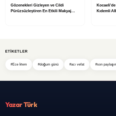
Gözenekleri Gizleyen ve Cildi
Kocaeli’d
Pürüzsüzleştiren En Etkili Makyaj
Kıdemli Al
Bazı Önerileri
ETIKETLER
#Ece İrtem
#doğum günü
#acı vefat
#son paylaşı
Yazar Türk