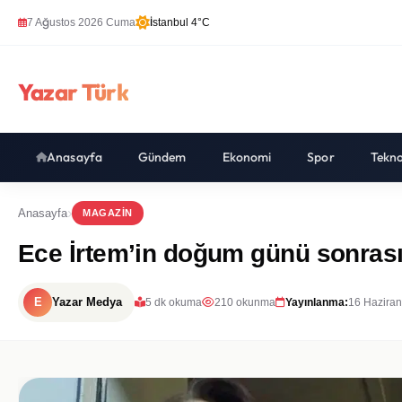
7 Ağustos 2026 Cuma
İstanbul 4°C
Yazar Türk
Anasayfa
Gündem
Ekonomi
Spor
Tekno
Anasayfa
MAGAZIN
Ece İrtem’in doğum günü sonrası a
E
Yazar Medya
5 dk okuma
210 okunma
Yayınlanma:
16 Haziran