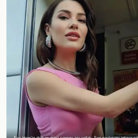
Ece İrtem’in doğum günü sonrası acı vefatı: Son paylaşımı ortaya çık