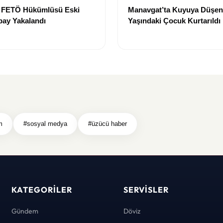
e FETÖ Hükümlüsü Eski
Manavgat’ta Kuyuya Düşen
bay Yakalandı
Yaşındaki Çocuk Kurtarıldı
m
#sosyal medya
#üzücü haber
KATEGORILER
SERVISLER
Gündem
Döviz