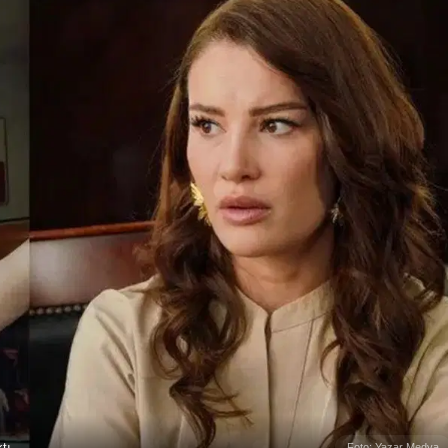
tı
Foto: Yazar Medya