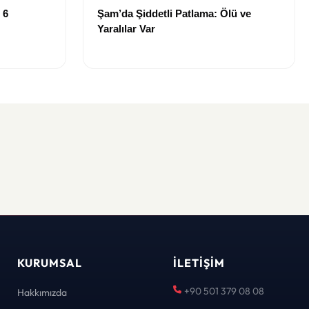
 6
Şam’da Şiddetli Patlama: Ölü ve
Yaralılar Var
KURUMSAL
İLETIŞIM
+90 501 379 08 08
Hakkımızda