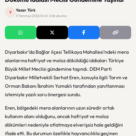
Yazar Türk
Y
3 Temmuz 2026 14:41 · 2 dk okuma
Diyarbakır’da Bağlar ilçesi Tellikaya Mahallesi’ndeki mera
alanlarına hafriyat ve moloz döküldüğü iddiaları Türkiye
Büyük Millet Meclisi gündemine taşındı. DEM Parti
Diyarbakır Milletvekili
Serhat Eren
, konuyla ilgili Tarım ve
Orman Bakanı
İbrahim Yumaklı
tarafından yanıtlanması
istemiyle yazılı soru önergesi sundu.
Eren, bölgedeki mera alanlarının uzun süredir ortak
kullanım alanı olduğunu, ancak hafriyat ve moloz
dökümleri nedeniyle otlatmaya elverişsiz hale geldiğini
ifade etti. Bu durumun özellikle hayvancılıkla geçinen