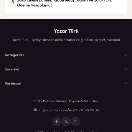
5
Ödeme Hesaplama!
Yazar Türk
Yazar Türk - Türkiye'den son dakika haberler, gündem, siyaset, ekonomi
Kategoriler
Servisler
Kurumsal
Gizlilik Politikası
Kullanım Koşulları
Site Haritası
info@yazarturk.com
+90 501 379 08 08