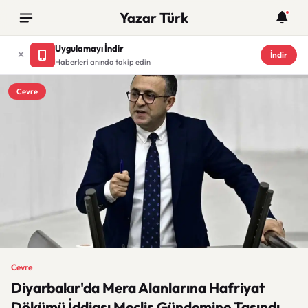
Yazar Türk
Uygulamayı İndir
İndir
Haberleri anında takip edin
Cevre
Cevre
Diyarbakır'da Mera Alanlarına Hafriyat
Dökümü İddiası Meclis Gündemine Taşındı