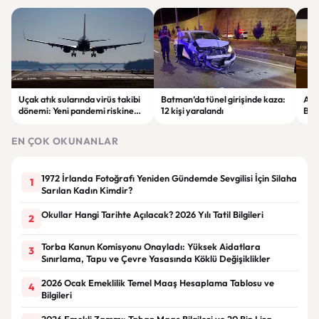
Uçak atık sularında virüs takibi
Batman’da tünel girişinde kaza:
Ada
dönemi: Yeni pandemi riskine
12 kişi yaralandı
Bel
karşı erken uyarı sistemi
yaşa
geliştiriliyor
EN ÇOK OKUNANLAR
1972 İrlanda Fotoğrafı Yeniden Gündemde Sevgilisi İçin Silaha
1
Sarılan Kadın Kimdir?
Okullar Hangi Tarihte Açılacak? 2026 Yılı Tatil Bilgileri
2
Torba Kanun Komisyonu Onayladı: Yüksek Aidatlara
3
Sınırlama, Tapu ve Çevre Yasasında Köklü Değişiklikler
2026 Ocak Emeklilik Temel Maaş Hesaplama Tablosu ve
4
Bilgileri
2026 Emekli Zammı: Taban Maaş Bilgileri ve 20 Bin Lira