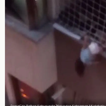
Denizli'de Balkon Kabusunda İtfaiyeden Kahraman Müdahal