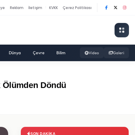
nye
Reklam
İletişim
KVKK
Çerez Politikası
|
Dünya
Çevre
Bilim
Video
Galeri
uk Ölümden Döndü
SON DAKIKA