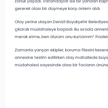
zorluk yaşadı. Vatandaşlar ise bir yandan kap
gererek olası bir düşmeye karşı önlem aldı.
Olay yerine ulaşan Denizli Büyükşehir Belediyes
çıkarak müdahaleye başladı. Bu sırada annenin “
merak etme, ben ölürüm onu kurtarırım” ifadeler
Zamanla yarışan ekipler, koruma filesini keser
annesine teslim edilirken olay mahallede büyük
müdahalesi sayesinde olası bir facianın önüne g