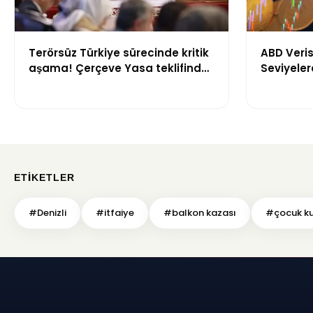
Terörsüz Türkiye sürecinde kritik
ABD Veris
aşama! Çerçeve Yasa teklifinde
Seviyeler
maddeler görüşülmeye başlandı
Bin 700 T
ETIKETLER
#Denizli
#itfaiye
#balkon kazası
#çocuk k