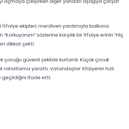
ıyı açmaya çalışırken diğer yandan aşağıya çarşaf
i İtfaiye ekipleri, merdiven yardımıyla balkona
Korkuyorum” sözlerine karşılık bir itfaiye erinin “Hiç
i dikkat çekti.
ek çocuğu güvenli şekilde kurtardı. Küçük çocuk
 rahatlama yarattı. Vatandaşlar itfaiyenin hızlı
eçildiğini ifade etti.