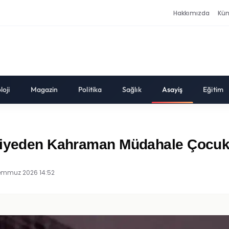
Hakkımızda
Kü
loji
Magazin
Politika
Sağlık
Asayiş
Eğitim
tfaiyeden Kahraman Müdahale Çoc
emmuz 2026 14:52