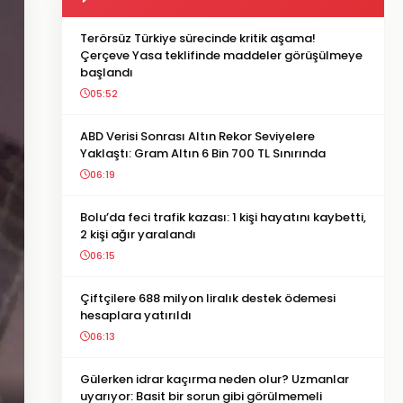
Terörsüz Türkiye sürecinde kritik aşama!
Çerçeve Yasa teklifinde maddeler görüşülmeye
başlandı
05:52
ABD Verisi Sonrası Altın Rekor Seviyelere
Yaklaştı: Gram Altın 6 Bin 700 TL Sınırında
06:19
Bolu’da feci trafik kazası: 1 kişi hayatını kaybetti,
2 kişi ağır yaralandı
06:15
Çiftçilere 688 milyon liralık destek ödemesi
hesaplara yatırıldı
06:13
Gülerken idrar kaçırma neden olur? Uzmanlar
uyarıyor: Basit bir sorun gibi görülmemeli