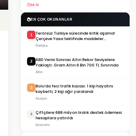
06:10
EN ÇOK OKUNANLAR
Terörsüz Türkiye sürecinde kritik aşama!
1
Çerçeve Yasa teklifinde maddeler
görüşülmeye başlandı
Politika
ABD Verisi Sonrası Altın Rekor Seviyelere
2
Yaklaştı: Gram Altın 6 Bin 700 TL Sınırında
Altin
Bolu’da feci trafik kazası: 1 kişi hayatını
3
kaybetti, 2 kişi ağır yaralandı
Asayis
Çiftçilere 688 milyon liralık destek ödemesi
4
hesaplara yatırıldı
Ekonomi