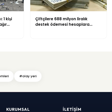
 1 kişi
Çiftçilere 688 milyon liralık
ağır
destek ödemesi hesaplara
yatırıldı
emleri
#olay yeri
KURUMSAL
İLETIŞIM