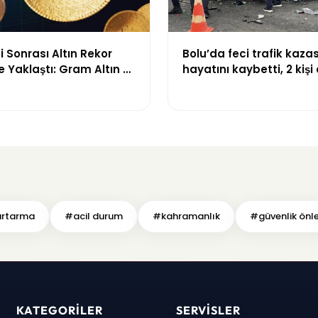
i Sonrası Altın Rekor
Bolu’da feci trafik kazası:
e Yaklaştı: Gram Altın 6
hayatını kaybetti, 2 kişi 
L Sınırında
yaralandı
urtarma
#acil durum
#kahramanlık
#güvenlik önl
KATEGORILER
SERVISLER