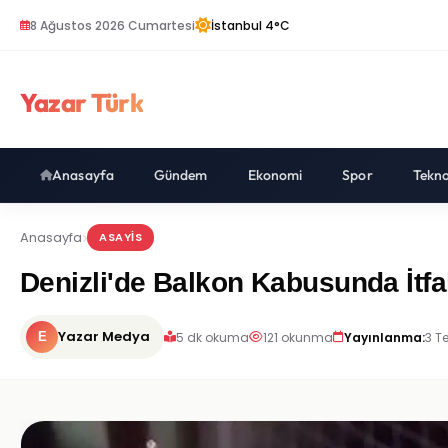
8 Ağustos 2026 Cumartesi
İstanbul 4°C
Yazar Türk
Anasayfa
Gündem
Ekonomi
Spor
Tekno
Anasayfa
ASAYIS
Denizli'de Balkon Kabusunda İ
Yazar Medya
5 dk okuma
121 okunma
Yayınlanma:
3 T
E