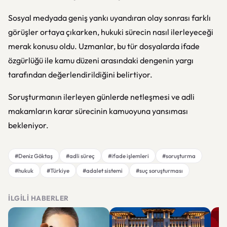
Sosyal medyada geniş yankı uyandıran olay sonrası farklı
görüşler ortaya çıkarken, hukuki sürecin nasıl ilerleyeceği
merak konusu oldu. Uzmanlar, bu tür dosyalarda ifade
özgürlüğü ile kamu düzeni arasındaki dengenin yargı
tarafından değerlendirildiğini belirtiyor.
Soruşturmanın ilerleyen günlerde netleşmesi ve adli
makamların karar sürecinin kamuoyuna yansıması
bekleniyor.
#Deniz Göktaş
#adli süreç
#ifade işlemleri
#soruşturma
#hukuk
#Türkiye
#adalet sistemi
#suç soruşturması
İLGILI HABERLER