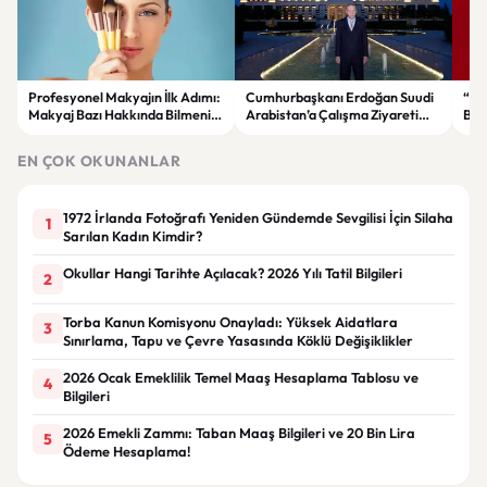
Profesyonel Makyajın İlk Adımı:
Cumhurbaşkanı Erdoğan Suudi
“Ga
Makyaj Bazı Hakkında Bilmeniz
Arabistan’a Çalışma Ziyareti
Bak
Gerekenler
Gerçekleştirecek
Rek
EN ÇOK OKUNANLAR
1972 İrlanda Fotoğrafı Yeniden Gündemde Sevgilisi İçin Silaha
1
Sarılan Kadın Kimdir?
Okullar Hangi Tarihte Açılacak? 2026 Yılı Tatil Bilgileri
2
Torba Kanun Komisyonu Onayladı: Yüksek Aidatlara
3
Sınırlama, Tapu ve Çevre Yasasında Köklü Değişiklikler
2026 Ocak Emeklilik Temel Maaş Hesaplama Tablosu ve
4
Bilgileri
2026 Emekli Zammı: Taban Maaş Bilgileri ve 20 Bin Lira
5
Ödeme Hesaplama!