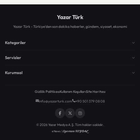
Yazar Türk
Yazar Türk - Türkiye'den son dakika haberler, gündem, siyaset, ekonomi
Kategoriler
Servisler
Kurumsal
Gizlilik Politikası
Kullanım Koşulları
Site Haritası
info@yazarturk.com
+90 501 379 08 08
© 2026 Yazar Medya A.Ş. Tüm hakları saklıdır.
Egemen KEYDAL
eNews |