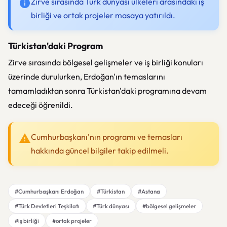
Zirve sırasında Türk dünyası ülkeleri arasındaki iş
birliği ve ortak projeler masaya yatırıldı.
Türkistan'daki Program
Zirve sırasında bölgesel gelişmeler ve iş birliği konuları
üzerinde durulurken, Erdoğan'ın temaslarını
tamamladıktan sonra Türkistan'daki programına devam
edeceği öğrenildi.
Cumhurbaşkanı'nın programı ve temasları
hakkında güncel bilgiler takip edilmeli.
#Cumhurbaşkanı Erdoğan
#Türkistan
#Astana
#Türk Devletleri Teşkilatı
#Türk dünyası
#bölgesel gelişmeler
#iş birliği
#ortak projeler