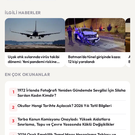
İLGILI HABERLER
Uçak atık sularında virüs takibi
Batman’da tünel girişinde kaza:
Ada
dönemi: Yeni pandemi riskine
12 kişi yaralandı
Bel
karşı erken uyarı sistemi
yaşa
geliştiriliyor
EN ÇOK OKUNANLAR
1972 İrlanda Fotoğrafı Yeniden Gündemde Sevgilisi İçin Silaha
1
Sarılan Kadın Kimdir?
Okullar Hangi Tarihte Açılacak? 2026 Yılı Tatil Bilgileri
2
Torba Kanun Komisyonu Onayladı: Yüksek Aidatlara
3
Sınırlama, Tapu ve Çevre Yasasında Köklü Değişiklikler
2026 Ocak Emeklilik Temel Maaş Hesaplama Tablosu ve