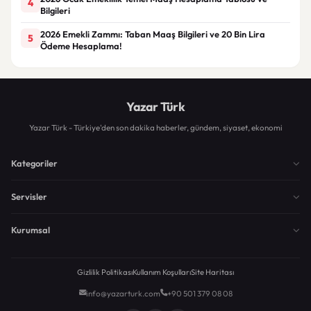
4
Bilgileri
2026 Emekli Zammı: Taban Maaş Bilgileri ve 20 Bin Lira
5
Ödeme Hesaplama!
Yazar Türk
Yazar Türk - Türkiye'den son dakika haberler, gündem, siyaset, ekonomi
Kategoriler
Servisler
Kurumsal
Gizlilik Politikası
Kullanım Koşulları
Site Haritası
info@yazarturk.com
+90 501 379 08 08