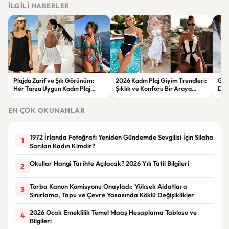
İLGILI HABERLER
Plajda Zarif ve Şık Görünüm:
2026 Kadın Plaj Giyim Trendleri:
Güz
Her Tarza Uygun Kadın Plaj
Şıklık ve Konforu Bir Araya
Dön
Giyim Önerileri
Getiren Modeller
Bakı
Çöz
EN ÇOK OKUNANLAR
1972 İrlanda Fotoğrafı Yeniden Gündemde Sevgilisi İçin Silaha
1
Sarılan Kadın Kimdir?
Okullar Hangi Tarihte Açılacak? 2026 Yılı Tatil Bilgileri
2
Torba Kanun Komisyonu Onayladı: Yüksek Aidatlara
3
Sınırlama, Tapu ve Çevre Yasasında Köklü Değişiklikler
2026 Ocak Emeklilik Temel Maaş Hesaplama Tablosu ve
4
Bilgileri