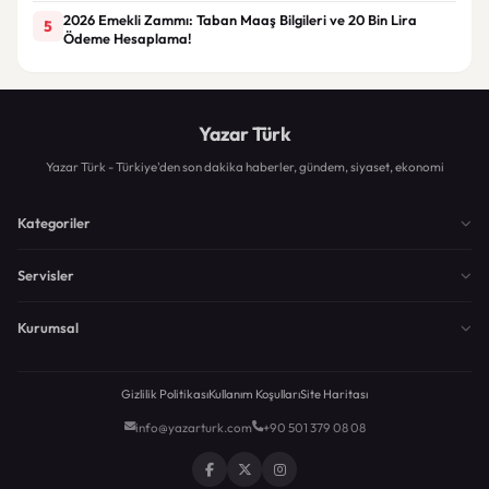
2026 Emekli Zammı: Taban Maaş Bilgileri ve 20 Bin Lira
5
Ödeme Hesaplama!
Yazar Türk
Yazar Türk - Türkiye'den son dakika haberler, gündem, siyaset, ekonomi
Kategoriler
Servisler
Kurumsal
Gizlilik Politikası
Kullanım Koşulları
Site Haritası
info@yazarturk.com
+90 501 379 08 08