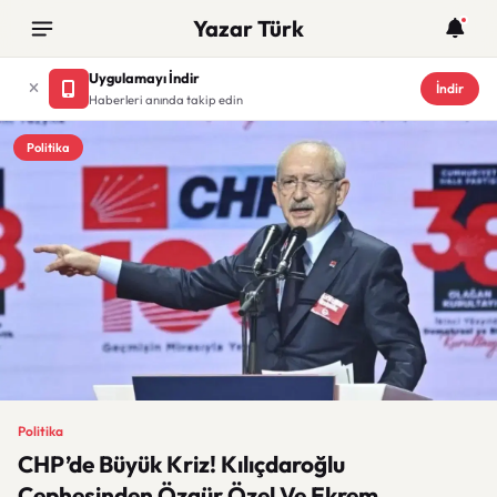
Yazar Türk
Uygulamayı İndir
İndir
Haberleri anında takip edin
Politika
Politika
CHP’de Büyük Kriz! Kılıçdaroğlu
Cephesinden Özgür Özel Ve Ekrem