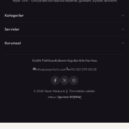
Yazar Türk - Türkiye'den son dakika haberler, gündem, siyaset, ekonomi
Kategoriler
Servisler
Kurumsal
Gizlilik Politikası
Kullanım Koşulları
Site Haritası
info@yazarturk.com
+90 501 379 08 08
© 2026 Yazar Medya A.Ş. Tüm hakları saklıdır.
Egemen KEYDAL
eNews |