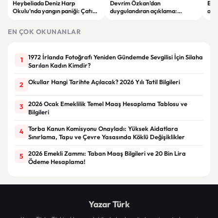
Heybeliada Deniz Harp
Devrim Özkan’dan
Edi
Okulu’nda yangın paniği: Çatıda
duygulandıran açıklama:
ope
büyük hasar oluştu
“Babaannemi kaybettim”
tut
EN ÇOK OKUNANLAR
1972 İrlanda Fotoğrafı Yeniden Gündemde Sevgilisi İçin Silaha
1
Sarılan Kadın Kimdir?
Okullar Hangi Tarihte Açılacak? 2026 Yılı Tatil Bilgileri
2
2026 Ocak Emeklilik Temel Maaş Hesaplama Tablosu ve
3
Bilgileri
Torba Kanun Komisyonu Onayladı: Yüksek Aidatlara
4
Sınırlama, Tapu ve Çevre Yasasında Köklü Değişiklikler
2026 Emekli Zammı: Taban Maaş Bilgileri ve 20 Bin Lira
5
Ödeme Hesaplama!
Yazar Türk