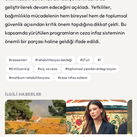
geliştirilerek devam edeceğini açıkladı. Yetkililer,
bağımlılıkla mücadelenin hem bireysel hem de toplumsal
güvenlik açısından kritik önem taşıdığına dikkat çekti. Bu
kapsamda yürütülen programların ceza infaz sisteminin
önemli bir parçası haline geldiği ifade edildi.
#cezaevleri
#rehabilitasyon desteği
#21 yıl
#1
#6 milyon kişi
#suç ve ceza
#toplumsal yeniden entegrasyon
#mahkum rehabilitasyonu
#ceza infaz sistemi
İLGILI HABERLER