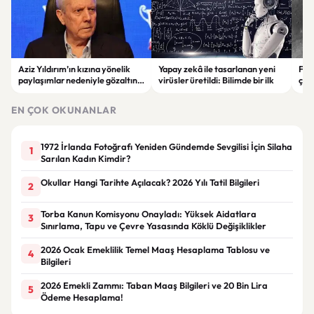
Aziz Yıldırım’ın kızına yönelik
Yapay zekâ ile tasarlanan yeni
Falc
paylaşımlar nedeniyle gözaltına
virüsler üretildi: Bilimde bir ilk
çar
alınan şüpheli için tutuklama
gör
talebi
EN ÇOK OKUNANLAR
1972 İrlanda Fotoğrafı Yeniden Gündemde Sevgilisi İçin Silaha
1
Sarılan Kadın Kimdir?
Okullar Hangi Tarihte Açılacak? 2026 Yılı Tatil Bilgileri
2
Torba Kanun Komisyonu Onayladı: Yüksek Aidatlara
3
Sınırlama, Tapu ve Çevre Yasasında Köklü Değişiklikler
2026 Ocak Emeklilik Temel Maaş Hesaplama Tablosu ve
4
Bilgileri
2026 Emekli Zammı: Taban Maaş Bilgileri ve 20 Bin Lira
5
Ödeme Hesaplama!