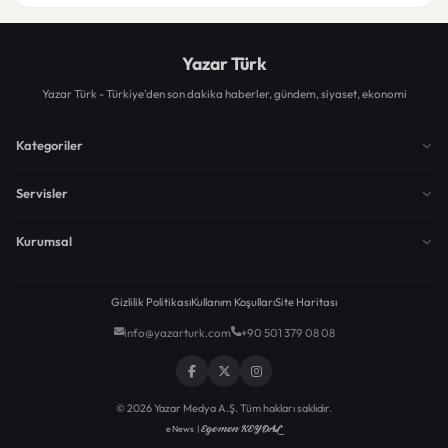
Yazar Türk
Yazar Türk - Türkiye'den son dakika haberler, gündem, siyaset, ekonomi
Kategoriler
Servisler
Kurumsal
Gizlilik Politikası
Kullanım Koşulları
Site Haritası
info@yazarturk.com
+90 501 379 08 08
© 2026 Yazar Medya A.Ş. Tüm hakları saklıdır.
Egemen KEYDAL
eNews |