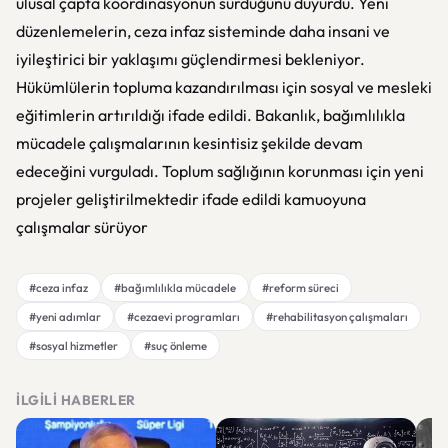
ulusal çapta koordinasyonun sürdüğünü duyurdu. Yeni
düzenlemelerin, ceza infaz sisteminde daha insani ve
iyileştirici bir yaklaşımı güçlendirmesi bekleniyor.
Hükümlülerin topluma kazandırılması için sosyal ve mesleki
eğitimlerin artırıldığı ifade edildi. Bakanlık, bağımlılıkla
mücadele çalışmalarının kesintisiz şekilde devam
edeceğini vurguladı. Toplum sağlığının korunması için yeni
projeler geliştirilmektedir ifade edildi kamuoyuna
çalışmalar sürüyor
#ceza infaz
#bağımlılıkla mücadele
#reform süreci
#yeni adımlar
#cezaevi programları
#rehabilitasyon çalışmaları
#sosyal hizmetler
#suç önleme
İLGILI HABERLER