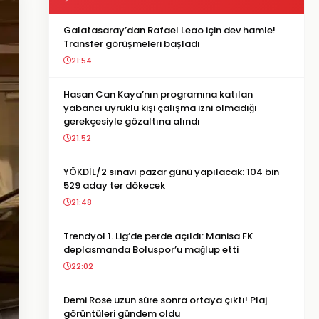
Galatasaray’dan Rafael Leao için dev hamle!
Transfer görüşmeleri başladı
21:54
Hasan Can Kaya’nın programına katılan
yabancı uyruklu kişi çalışma izni olmadığı
gerekçesiyle gözaltına alındı
21:52
YÖKDİL/2 sınavı pazar günü yapılacak: 104 bin
529 aday ter dökecek
21:48
Trendyol 1. Lig’de perde açıldı: Manisa FK
deplasmanda Boluspor’u mağlup etti
22:02
Demi Rose uzun süre sonra ortaya çıktı! Plaj
görüntüleri gündem oldu