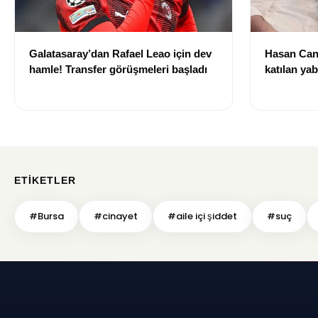
Galatasaray’dan Rafael Leao için dev
Hasan Can
hamle! Transfer görüşmeleri başladı
katılan ya
izni olmad
alındı
ETIKETLER
#Bursa
#cinayet
#aile içi şiddet
#suç