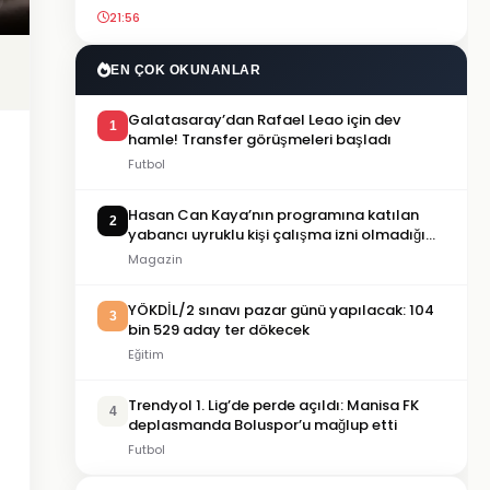
21:56
EN ÇOK OKUNANLAR
Galatasaray’dan Rafael Leao için dev
1
hamle! Transfer görüşmeleri başladı
Futbol
Hasan Can Kaya’nın programına katılan
2
yabancı uyruklu kişi çalışma izni olmadığı
gerekçesiyle gözaltına alındı
Magazin
YÖKDİL/2 sınavı pazar günü yapılacak: 104
3
bin 529 aday ter dökecek
Eğitim
Trendyol 1. Lig’de perde açıldı: Manisa FK
4
deplasmanda Boluspor’u mağlup etti
Futbol