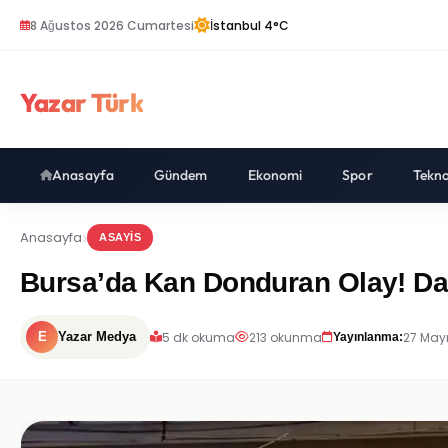
8 Ağustos 2026 Cumartesi
İstanbul 4°C
Yazar Türk
Anasayfa
Gündem
Ekonomi
Spor
Tekno
Anasayfa
ASAYIS
Bursa’da Kan Donduran Olay! Day
5 dk okuma
213 okunma
27 Mayı
E
Yazar Medya
Yayınlanma: