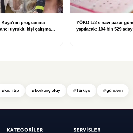
 Kaya’nın programına
YÖKDİL/2 sınavı pazar gün
bancı uyruklu kişi çalışma
yapılacak: 104 bin 529 aday
ığı gerekçesiyle gözaltına
dökecek
#adli tıp
#korkunç olay
#Türkiye
#gündem
KATEGORILER
SERVISLER