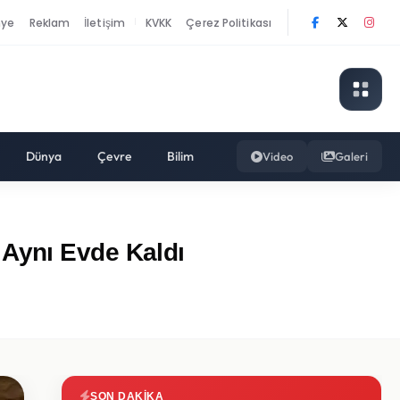
nye
Reklam
İletişim
KVKK
Çerez Politikası
|
Dünya
Çevre
Bilim
Video
Galeri
 Aynı Evde Kaldı
SON DAKIKA