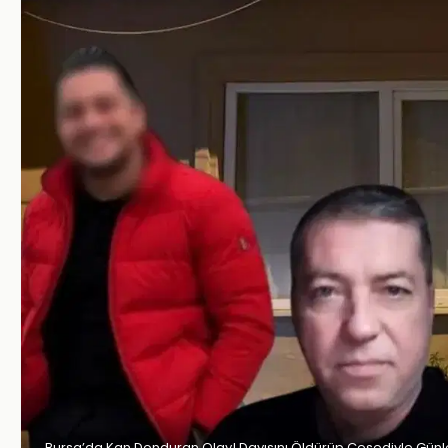
Bursa’da Kan Donduran Olay! Dayısını Öldürüp Cesediyle Günl