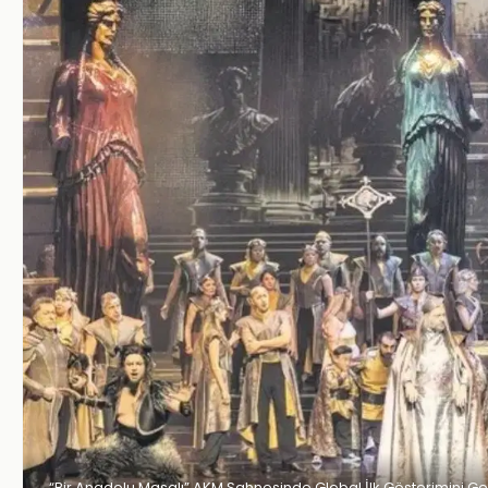
“Bir Anadolu Masalı” AKM Sahnesinde Global İlk Gösterimini Ge