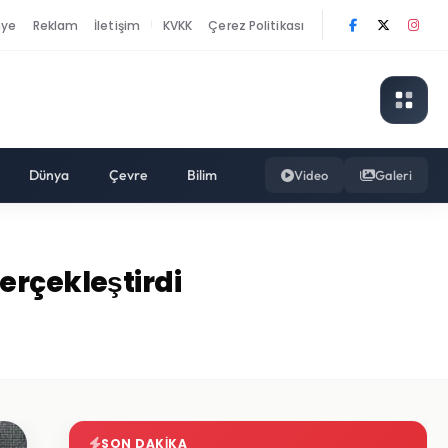
nye
Reklam
İletişim
KVKK
Çerez Politikası
|
Dünya
Çevre
Bilim
Video
Galeri
erçekleştirdi
SON DAKIKA