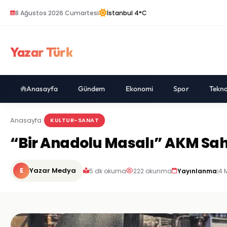
8 Ağustos 2026 Cumartesi
İstanbul 4°C
Yazar Türk
Anasayfa
Gündem
Ekonomi
Spor
Tekno
Anasayfa
KULTUR-SANAT
“Bir Anadolu Masalı” AKM Sahn
E
Yazar Medya
5 dk okuma
222 okunma
Yayınlanma:
4 