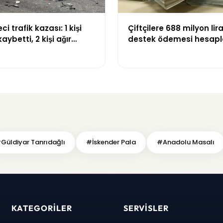
ci trafik kazası: 1 kişi
Çiftçilere 688 milyon lira
aybetti, 2 kişi ağır
destek ödemesi hesapl
ı
yatırıldı
Güldiyar Tanrıdağlı
#İskender Pala
#Anadolu Masalı
KATEGORILER
SERVISLER