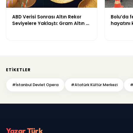
ABD Verisi Sonrası Altın Rekor
Bolu’da fe
Seviyelere Yaklaştı: Gram Altın 6
hayatını k
Bin 700 TL Sınırında
yaraland
ETIKETLER
#İstanbul Devlet Opera
#Atatürk Kültür Merkezi
#
Yazar Türk