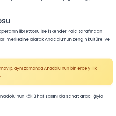
osu
peranın librettosu ise
İskender Pala
tarafından
arı merkezine alarak Anadolu’nun zengin kültürel ve
mayıp, aynı zamanda Anadolu’nun binlerce yıllık
.
Anadolu’nun köklü hafızasını da sanat aracılığıyla