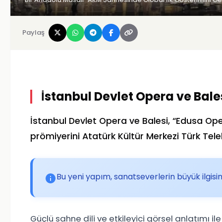
Paylaş
İstanbul Devlet Opera ve Bales
İstanbul Devlet Opera ve Balesi
, “Edusa Ope
prömiyerini
Atatürk Kültür Merkezi
Türk Tele
Bu yeni yapım, sanatseverlerin büyük ilgisini
Güçlü sahne dili ve etkileyici görsel anlatımı ile