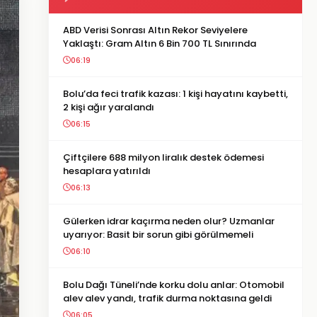
ABD Verisi Sonrası Altın Rekor Seviyelere
Yaklaştı: Gram Altın 6 Bin 700 TL Sınırında
06:19
Bolu’da feci trafik kazası: 1 kişi hayatını kaybetti,
2 kişi ağır yaralandı
06:15
Çiftçilere 688 milyon liralık destek ödemesi
hesaplara yatırıldı
06:13
Gülerken idrar kaçırma neden olur? Uzmanlar
uyarıyor: Basit bir sorun gibi görülmemeli
06:10
Bolu Dağı Tüneli’nde korku dolu anlar: Otomobil
alev alev yandı, trafik durma noktasına geldi
06:05