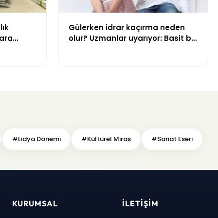
lık
Gülerken idrar kaçırma neden
ara
olur? Uzmanlar uyarıyor: Basit bir
sorun gibi görülmemeli
#Lidya Dönemi
#Kültürel Miras
#Sanat Eseri
KURUMSAL
İLETIŞIM