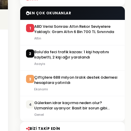
EN ÇOK OKUNANLAR
ABD Verisi Sonrası Altın Rekor Seviyelere
1
Yaklaştı: Gram Altın 6 Bin 700 TL Sınırında
Altin
Bolu’da feci trafik kazası: 1 kişi hayatını
2
kaybetti, 2 kişi ağır yaralandı
Asayis
Çiftçilere 688 milyon liralık destek ödemesi
3
hesaplara yatırıldı
Ekonomi
Gülerken idrar kaçırma neden olur?
4
Uzmanlar uyarıyor: Basit bir sorun gibi
görülmemeli
Genel
BIZI TAKIP EDIN