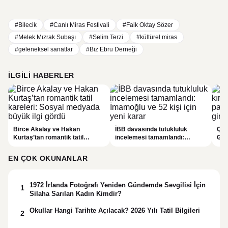
#Bilecik
#Canlı Miras Festivali
#Faik Oktay Sözer
#Melek Mızrak Subaşı
#Selim Terzi
#kültürel miras
#geleneksel sanatlar
#Biz Ebru Derneği
İLGILI HABERLER
Birce Akalay ve Hakan
İBB davasında tutukluluk
Çin’
Kurtaş’tan romantik tatil
incelemesi tamamlandı:
Gee
kareleri: Sosyal medyada
İmamoğlu ve 52 kişi için yeni
uygu
büyük ilgi gördü
karar
EN ÇOK OKUNANLAR
1972 İrlanda Fotoğrafı Yeniden Gündemde Sevgilisi İçin
1
Silaha Sarılan Kadın Kimdir?
Okullar Hangi Tarihte Açılacak? 2026 Yılı Tatil Bilgileri
2