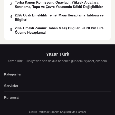
Torba Kanun Komisyonu Onayladı: Yüksek Aidatlara
3
Sınırlama, Tapu ve Çevre Yasasında Köklü Değişiklikler
2026 Ocak Emeklilik Temel Maaş Hesaplama Tablosu ve
4
Bilgileri
2026 Emekli Zammı: Taban Maaş Bilgileri ve 20 Bin Lira
5
Ödeme Hesaplama!
Yazar Türk
Yazar Türk - Türkiye'den son dakika haberler, gündem, siyaset, ekonomi
Kategoriler
Servisler
Kurumsal
Gizlilik Politikası
Kullanım Koşulları
Site Haritası