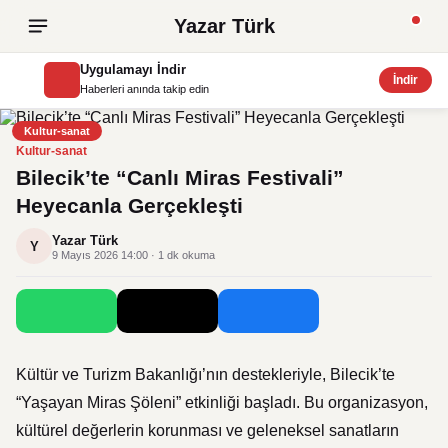
Yazar Türk
Uygulamayı İndir
İndir
Haberleri anında takip edin
Kultur-sanat
Kultur-sanat
Bilecik’te “Canlı Miras Festivali”
Heyecanla Gerçekleşti
Yazar Türk
Y
9 Mayıs 2026 14:00 · 1 dk okuma
Kültür ve Turizm Bakanlığı
’nın destekleriyle,
Bilecik
’te
“Yaşayan Miras Şöleni” etkinliği başladı. Bu organizasyon,
kültürel değerlerin korunması ve geleneksel sanatların