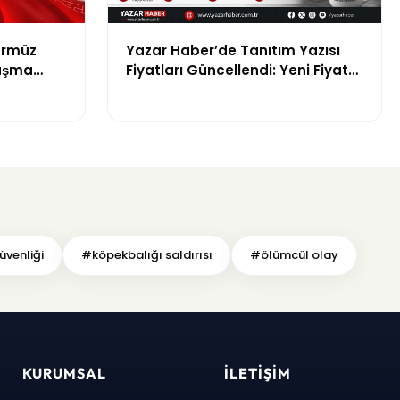
ürmüz
Yazar Haber’de Tanıtım Yazısı
laşma
Fiyatları Güncellendi: Yeni Fiyat
15 Bin TL
üvenliği
#köpekbalığı saldırısı
#ölümcül olay
KURUMSAL
İLETIŞIM