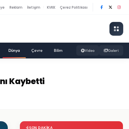
nye
Reklam
İletişim
KVKK
Çerez Politikası
|
Dünya
Çevre
Bilim
Video
Galeri
nı Kaybetti
SON DAKIKA