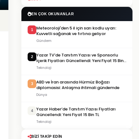
EN ÇOK OKUNANLAR
Meteoroloji'den 5 il için sarı kodlu uyarı:
1
Kuvvetli sağanak ve fırtına geliyor
Gündem
Yazar TV’de Tanıtım Yazısı ve Sponsorlu
2
İçerik Fiyatları Güncellendi: Yeni Fiyat 15 Bin
TL
Teknoloji
ABD ve İran arasında Hürmüz Boğazı
3
diplomasisi: Anlaşma ihtimali gündemde
Dünya
Yazar Haber’de Tanıtım Yazısı Fiyatları
4
Güncellendi: Yeni Fiyat 15 Bin TL
Teknoloji
BIZI TAKIP EDIN