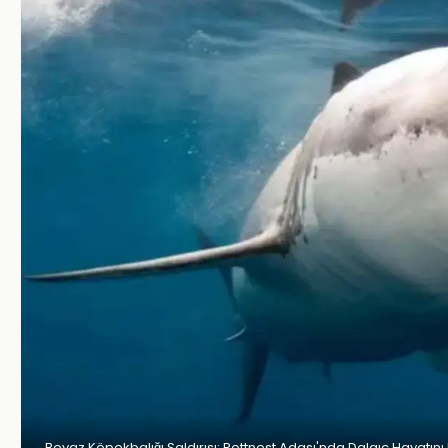
Beyaz Köpekbalığı Saldırısı: Rottnest Adası'nda Dalgıç Hayatını