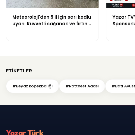
Meteoroloji'den 5 il için sarı kodlu
Yazar TV’
uyarı: Kuvvetli sağanak ve fırtına
Sponsorlu 
geliyor
Güncellen
ETIKETLER
#Beyaz köpekbalığı
#Rottnest Adası
#Batı Avus
Yazar Türk