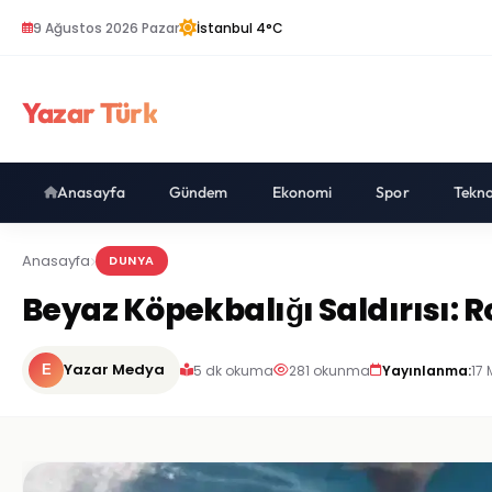
9 Ağustos 2026 Pazar
İstanbul 4°C
Yazar Türk
Anasayfa
Gündem
Ekonomi
Spor
Tekno
Anasayfa
DUNYA
Beyaz Köpekbalığı Saldırısı: 
Yazar Medya
5 dk okuma
281 okunma
Yayınlanma:
17 
E