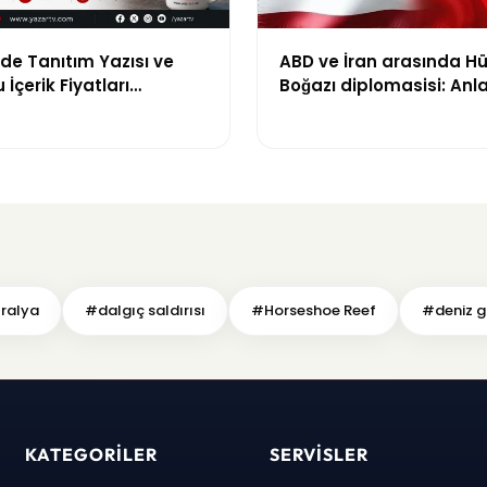
de Tanıtım Yazısı ve
ABD ve İran arasında H
İçerik Fiyatları
Boğazı diplomasisi: An
di: Yeni Fiyat 15 Bin TL
ihtimali gündemde
tralya
#dalgıç saldırısı
#Horseshoe Reef
#deniz g
KATEGORILER
SERVISLER