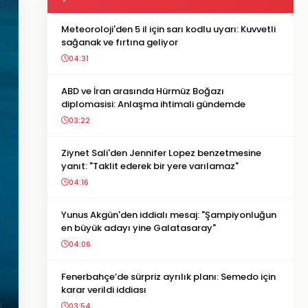
Meteoroloji'den 5 il için sarı kodlu uyarı: Kuvvetli
sağanak ve fırtına geliyor
04:31
ABD ve İran arasında Hürmüz Boğazı
diplomasisi: Anlaşma ihtimali gündemde
03:22
Ziynet Sali'den Jennifer Lopez benzetmesine
yanıt: "Taklit ederek bir yere varılamaz"
04:16
Yunus Akgün'den iddialı mesaj: "Şampiyonluğun
en büyük adayı yine Galatasaray"
04:06
Fenerbahçe’de sürpriz ayrılık planı: Semedo için
karar verildi iddiası
03:54