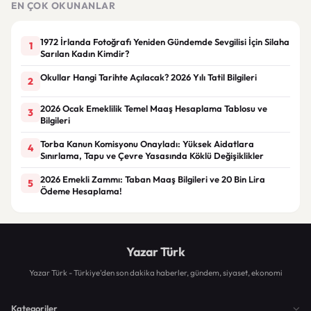
EN ÇOK OKUNANLAR
1972 İrlanda Fotoğrafı Yeniden Gündemde Sevgilisi İçin Silaha
1
Sarılan Kadın Kimdir?
Okullar Hangi Tarihte Açılacak? 2026 Yılı Tatil Bilgileri
2
2026 Ocak Emeklilik Temel Maaş Hesaplama Tablosu ve
3
Bilgileri
Torba Kanun Komisyonu Onayladı: Yüksek Aidatlara
4
Sınırlama, Tapu ve Çevre Yasasında Köklü Değişiklikler
2026 Emekli Zammı: Taban Maaş Bilgileri ve 20 Bin Lira
5
Ödeme Hesaplama!
Yazar Türk
Yazar Türk - Türkiye'den son dakika haberler, gündem, siyaset, ekonomi
Kategoriler