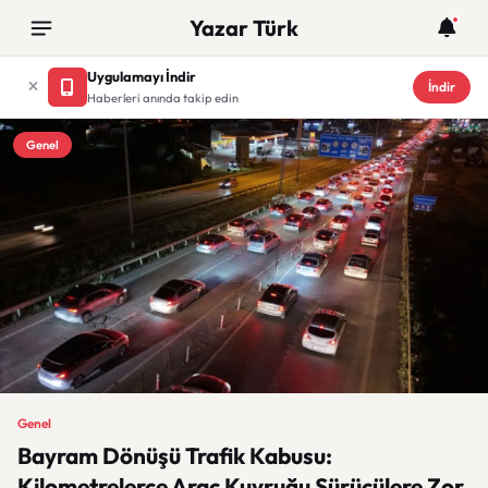
Yazar Türk
Uygulamayı İndir
İndir
Haberleri anında takip edin
Genel
Genel
Bayram Dönüşü Trafik Kabusu:
Kilometrelerce Araç Kuyruğu Sürücülere Zor