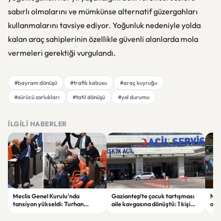
sabırlı olmalarını ve mümkünse alternatif güzergahları
kullanmalarını tavsiye ediyor. Yoğunluk nedeniyle yolda
kalan araç sahiplerinin özellikle güvenli alanlarda mola
vermeleri gerektiği vurgulandı.
#bayram dönüşü
#trafik kabusu
#araç kuyruğu
#sürücü zorlukları
#tatil dönüşü
#yol durumu
İLGILI HABERLER
Meclis Genel Kurulu'nda
Gaziantep’te çocuk tartışması
Niğ
tansiyon yükseldi: Turhan
aile kavgasına dönüştü: 1 kişi
oto
Çömez'in sözleri sonrası
hayatını kaybetti, 5 kişi
haya
tartışma çıktı
yaralandı
yar