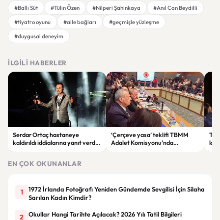
#Ballı Süt
#Tülin Özen
#Nilperi Şahinkaya
#Anıl Can Beydilli
#tiyatro oyunu
#aile bağları
#geçmişle yüzleşme
#duygusal deneyim
İLGILI HABERLER
Serdar Ortaç hastaneye
‘Çerçeve yasa’ teklifi TBMM
Ter
kaldırıldı iddialarına yanıt verdi:
Adalet Komisyonu’nda
kri
“Rutin tedavim için buradayım”
görüşülüyor
tek
gör
EN ÇOK OKUNANLAR
1972 İrlanda Fotoğrafı Yeniden Gündemde Sevgilisi İçin Silaha
1
Sarılan Kadın Kimdir?
Okullar Hangi Tarihte Açılacak? 2026 Yılı Tatil Bilgileri
2