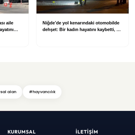
sı aile
Niğde’de yol kenarındaki otomobilde
ayatını
dehşet: Bir kadın hayatını kaybetti, bir
kişi ağır yaralandı
sal alan
#hayvancılık
KURUMSAL
İLETIŞIM