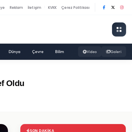
nye
Reklam
İletişim
KVKK
Çerez Politikası
|
Dünya
Çevre
Bilim
Video
Galeri
ef Oldu
SON DAKIKA