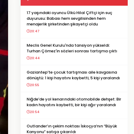
17 yaşındaki oyuncu Ülkü Hilal Çiftçi için suç
duyurusu: Babası hem sevgilisinden hem
menajerlik şirketinden şikayetçi oldu
20:47
Meclis Genel Kurulu'nda tansiyon yükseldi:
Turhan Çömez'in sözleri sonrası tartışma çıktı
20:44
Gaziantep’te çocuk tartışması aile kavgasına
dönüştü: 1 kişi hayatını kaybetti, 5 kişi yaralandı
20:55
Niğde’de yol kenarındaki otomobilde dehşet: Bir
kadın hayatını kaybetti, bir kişi ağır yaralandı
20:54
Outlander’ın çekim noktası İskoçya’nın “Büyük
Kanyonu” satışa çıkarıldı