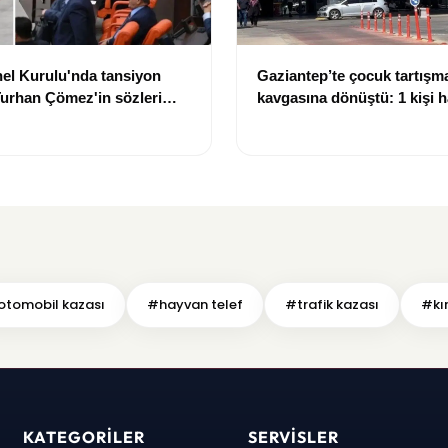
el Kurulu'nda tansiyon
Gaziantep’te çocuk tartışma
Turhan Çömez'in sözleri
kavgasına dönüştü: 1 kişi h
tışma çıktı
kaybetti, 5 kişi yaralandı
tomobil kazası
#hayvan telef
#trafik kazası
#kır
KATEGORILER
SERVISLER