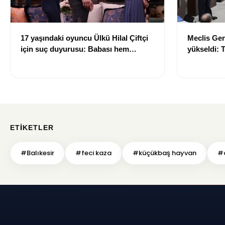
17 yaşındaki oyuncu Ülkü Hilal Çiftçi
Meclis Gen
için suç duyurusu: Babası hem
yükseldi: 
sevgilisinden hem menajerlik
sonrası tar
şirketinden şikayetçi oldu
ETIKETLER
#Balıkesir
#feci kaza
#küçükbaş hayvan
#o