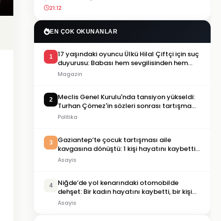
21:12
EN ÇOK OKUNANLAR
17 yaşındaki oyuncu Ülkü Hilal Çiftçi için suç
1
duyurusu: Babası hem sevgilisinden hem
menajerlik şirketinden şikayetçi oldu
Magazin
Meclis Genel Kurulu'nda tansiyon yükseldi:
2
Turhan Çömez'in sözleri sonrası tartışma
çıktı
Politika
Gaziantep’te çocuk tartışması aile
3
kavgasına dönüştü: 1 kişi hayatını kaybetti,
5 kişi yaralandı
Asayis
Niğde’de yol kenarındaki otomobilde
4
dehşet: Bir kadın hayatını kaybetti, bir kişi
ağır yaralandı
Asayis