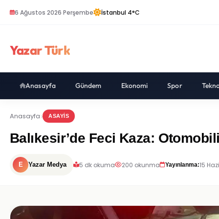
6 Ağustos 2026 Perşembe
İstanbul 4°C
Yazar Türk
Anasayfa
Gündem
Ekonomi
Spor
Tekno
Anasayfa
ASAYIS
Balıkesir’de Feci Kaza: Otomobil
5 dk okuma
200 okunma
15 Haz
E
Yazar Medya
Yayınlanma: