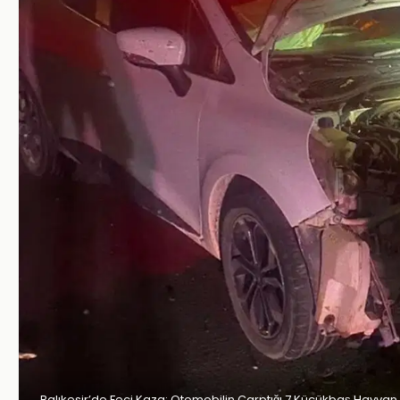
Balıkesir’de Feci Kaza: Otomobilin Çarptığı 7 Küçükbaş Hayvan