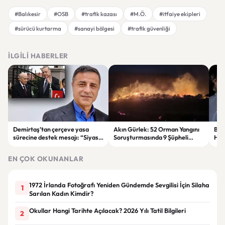
#Balıkesir
#OSB
#trafik kazası
#M.Ö.
#itfaiye ekipleri
#sürücü kurtarma
#sanayi bölgesi
#trafik güvenliği
İLGILI HABERLER
Demirtaş’tan çerçeve yasa
Akın Gürlek: 52 Orman Yangını
Bur
sürecine destek mesajı: “Siyasi
Soruşturmasında 9 Şüpheli
Hakk
irade ortaya konuldu.”
Tutuklandı
Det
EN ÇOK OKUNANLAR
1972 İrlanda Fotoğrafı Yeniden Gündemde Sevgilisi İçin Silaha
1
Sarılan Kadın Kimdir?
Okullar Hangi Tarihte Açılacak? 2026 Yılı Tatil Bilgileri
2