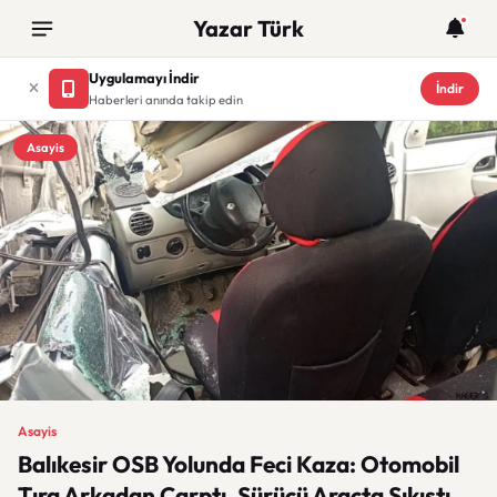
Yazar Türk
Uygulamayı İndir
İndir
Haberleri anında takip edin
Asayis
Asayis
Balıkesir OSB Yolunda Feci Kaza: Otomobil
Tıra Arkadan Çarptı, Sürücü Araçta Sıkıştı