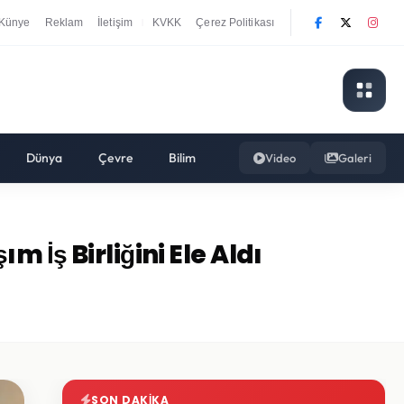
Künye
Reklam
İletişim
KVKK
Çerez Politikası
|
Dünya
Çevre
Bilim
Video
Galeri
 İş Birliğini Ele Aldı
SON DAKIKA