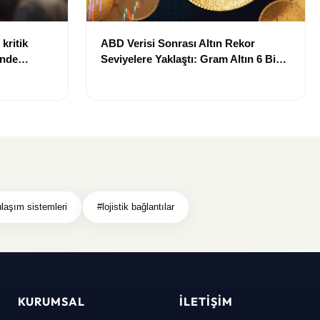
kritik
ABD Verisi Sonrası Altın Rekor
inde
Seviyelere Yaklaştı: Gram Altın 6 Bin
landı
700 TL Sınırında
 ulaşım sistemleri
#lojistik bağlantılar
KURUMSAL
İLETIŞIM