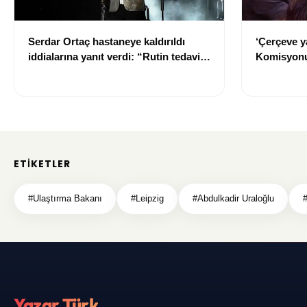
Serdar Ortaç hastaneye kaldırıldı
‘Çerçeve y
iddialarına yanıt verdi: “Rutin tedavim
Komisyonu
için buradayım”
ETIKETLER
#Ulaştırma Bakanı
#Leipzig
#Abdulkadir Uraloğlu
Yazar Türk