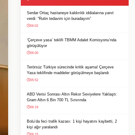
Serdar Ortaç hastaneye kaldırıldı iddialarına yanıt
verdi: “Rutin tedavim için buradayım”
06:02
‘Çerçeve yasa’ teklifi TBMM Adalet Komisyonu’nda
görüşülüyor
06:00
Terörsüz Türkiye sürecinde kritik aşama! Çerçeve
Yasa teklifinde maddeler görüşülmeye başlandı
05:52
ABD Verisi Sonrası Altın Rekor Seviyelere Yaklaştı:
Gram Altın 6 Bin 700 TL Sınırında
06:19
Bolu’da feci trafik kazası: 1 kişi hayatını kaybetti, 2
kişi ağır yaralandı
06:15