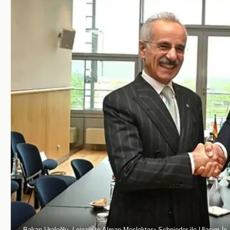
Bakan Uraloğlu, Leipzig’te Alman Meslektaşı Schnieder ile Ulaşım İş Bi