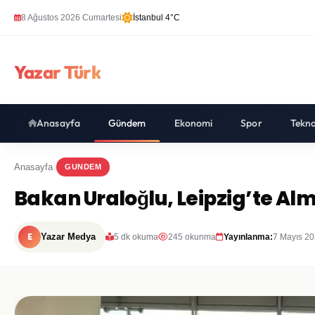
8 Ağustos 2026 Cumartesi
İstanbul 4°C
Yazar Türk
Anasayfa
Gündem
Ekonomi
Spor
Tekno
Anasayfa
GUNDEM
Bakan Uraloğlu, Leipzig’te Alma
E
Yazar Medya
5 dk okuma
245 okunma
Yayınlanma:
7 Mayıs 20