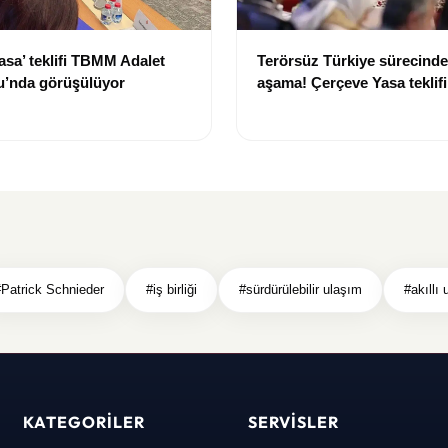
asa’ teklifi TBMM Adalet
Terörsüz Türkiye sürecinde 
’nda görüşülüyor
aşama! Çerçeve Yasa teklif
maddeler görüşülmeye baş
#Patrick Schnieder
#iş birliği
#sürdürülebilir ulaşım
#akıllı
KATEGORILER
SERVISLER