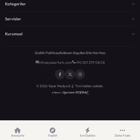
Kategoriler
Servisler
Kurumsal
Gizlilik Politikası
Kullanım Koşulları
Site Haritası
info@yazarturk.com
+90 501 379 08 08
© 2026 Yazar Medya A.Ş. Tüm hakları saklıdır.
Egemen KEYDAL
eNews |
Anasayfa
Keşfet
Son Dakika
Daha Fazla