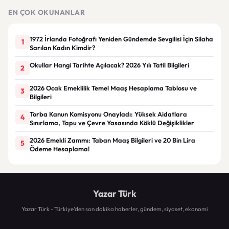
gerekçesiyle gözaltına alındı
EN ÇOK OKUNANLAR
1972 İrlanda Fotoğrafı Yeniden Gündemde Sevgilisi İçin Silaha
1
Sarılan Kadın Kimdir?
Okullar Hangi Tarihte Açılacak? 2026 Yılı Tatil Bilgileri
2
2026 Ocak Emeklilik Temel Maaş Hesaplama Tablosu ve
3
Bilgileri
Torba Kanun Komisyonu Onayladı: Yüksek Aidatlara
4
Sınırlama, Tapu ve Çevre Yasasında Köklü Değişiklikler
2026 Emekli Zammı: Taban Maaş Bilgileri ve 20 Bin Lira
5
Ödeme Hesaplama!
Yazar Türk
Yazar Türk - Türkiye'den son dakika haberler, gündem, siyaset, ekonomi