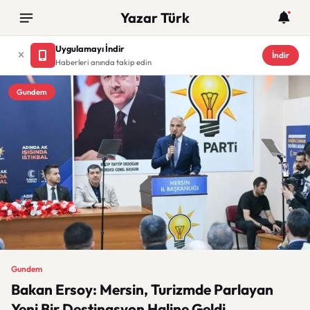
Yazar Türk
Uygulamayı İndir
İndir
Haberleri anında takip edin
Gundem
Gundem
Bakan Ersoy: Mersin, Turizmde Parlayan
Yeni Bir Destinasyon Haline Geldi