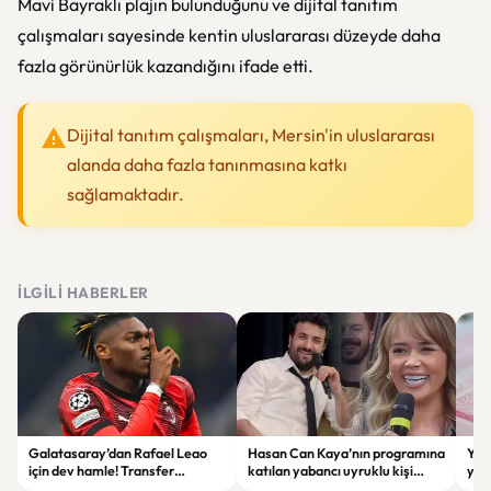
Mavi Bayraklı plajın bulunduğunu ve dijital tanıtım
çalışmaları sayesinde kentin uluslararası düzeyde daha
fazla görünürlük kazandığını ifade etti.
Dijital tanıtım çalışmaları, Mersin'in uluslararası
alanda daha fazla tanınmasına katkı
sağlamaktadır.
İLGILI HABERLER
Galatasaray’dan Rafael Leao
Hasan Can Kaya’nın programına
YÖK
için dev hamle! Transfer
katılan yabancı uyruklu kişi
yap
görüşmeleri başladı
çalışma izni olmadığı
dök