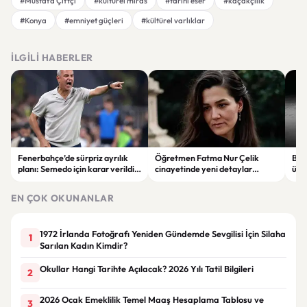
#Mustafa Çiftçi
#kültürel miras
#tarihi eser
#kaçakçılık
#Konya
#emniyet güçleri
#kültürel varlıklar
İLGILI HABERLER
Fenerbahçe’de sürpriz ayrılık
Öğretmen Fatma Nur Çelik
Buga
planı: Semedo için karar verildi
cinayetinde yeni detaylar
üre
iddiası
ortaya çıktı: Saldırgan
öğrencinin geçmişi dikkat çekti
EN ÇOK OKUNANLAR
1972 İrlanda Fotoğrafı Yeniden Gündemde Sevgilisi İçin Silaha
1
Sarılan Kadın Kimdir?
Okullar Hangi Tarihte Açılacak? 2026 Yılı Tatil Bilgileri
2
2026 Ocak Emeklilik Temel Maaş Hesaplama Tablosu ve
3