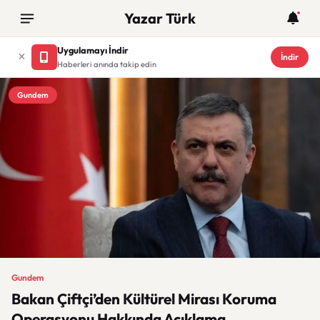
Yazar Türk
Uygulamayı İndir
İndir
Haberleri anında takip edin
Gundem
Gundem
Bakan Çiftçi’den Kültürel Mirası Koruma
Operasyonu Hakkında Açıklama