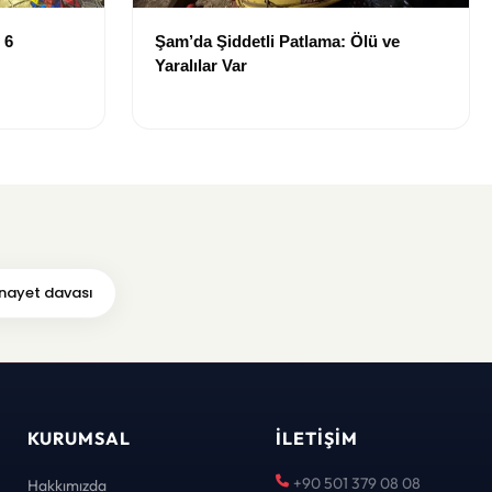
 6
Şam’da Şiddetli Patlama: Ölü ve
Yaralılar Var
nayet davası
KURUMSAL
İLETIŞIM
+90 501 379 08 08
Hakkımızda