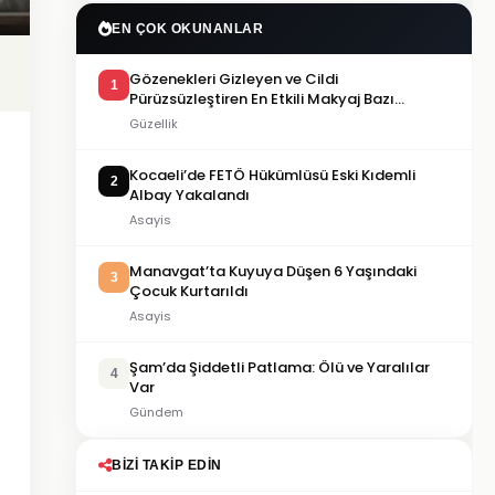
EN ÇOK OKUNANLAR
Gözenekleri Gizleyen ve Cildi
1
Pürüzsüzleştiren En Etkili Makyaj Bazı
Önerileri
Güzellik
Kocaeli’de FETÖ Hükümlüsü Eski Kıdemli
2
Albay Yakalandı
Asayis
Manavgat’ta Kuyuya Düşen 6 Yaşındaki
3
Çocuk Kurtarıldı
Asayis
Şam’da Şiddetli Patlama: Ölü ve Yaralılar
4
Var
Gündem
BIZI TAKIP EDIN