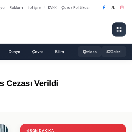
nye
Reklam
İletişim
KVKK
Çerez Politikası
|
Dünya
Çevre
Bilim
Video
Galeri
s Cezası Verildi
SON DAKIKA