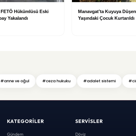
e FETÖ Hükümlüsü Eski
Manavgat’ta Kuyuya Düşen
bay Yakalandı
Yaşındaki Çocuk Kurtarıldı
#anne ve oğul
#ceza hukuku
#adalet sistemi
#ci
KATEGORILER
SERVISLER
Gündem
Döviz