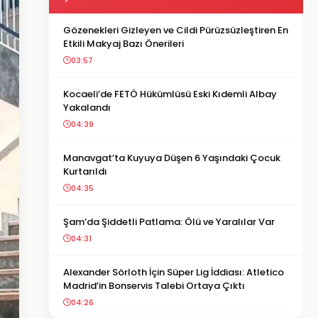
Gözenekleri Gizleyen ve Cildi Pürüzsüzleştiren En
Etkili Makyaj Bazı Önerileri
03:57
Kocaeli’de FETÖ Hükümlüsü Eski Kıdemli Albay
Yakalandı
04:39
Manavgat’ta Kuyuya Düşen 6 Yaşındaki Çocuk
Kurtarıldı
04:35
Şam’da Şiddetli Patlama: Ölü ve Yaralılar Var
04:31
Alexander Sörloth İçin Süper Lig İddiası: Atletico
Madrid’in Bonservis Talebi Ortaya Çıktı
04:26