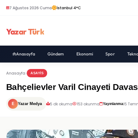
7 Ağustos 2026 Cuma
İstanbul 4°C
Yazar Türk
Anasayfa
Gündem
Ekonomi
Spor
Tekno
Anasayfa
ASAYIS
Bahçelievler Varil Cinayeti Davas
5 dk okuma
153 okunma
5 Temm
E
Yazar Medya
Yayınlanma: