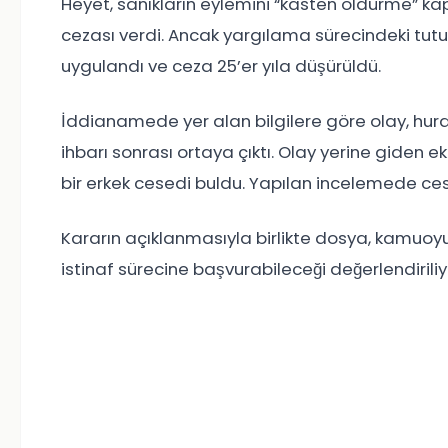
Heyet, sanıkların eylemini “kasten öldürme” 
cezası verdi. Ancak yargılama sürecindeki tutum 
uygulandı ve ceza 25’er yıla düşürüldü.
İddianamede yer alan bilgilere göre olay, hurd
ihbarı sonrası ortaya çıktı. Olay yerine giden eki
bir erkek cesedi buldu. Yapılan incelemede ces
Kararın açıklanmasıyla birlikte dosya, kamuoyu
istinaf sürecine başvurabileceği değerlendiriliy