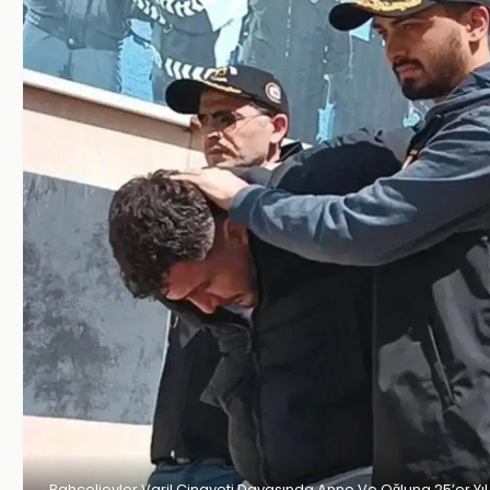
Bahçelievler Varil Cinayeti Davasında Anne Ve Oğluna 25’er Yıl