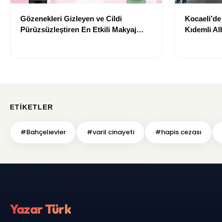
Gözenekleri Gizleyen ve Cildi
Kocaeli’d
Pürüzsüzleştiren En Etkili Makyaj
Kıdemli Al
Bazı Önerileri
ETIKETLER
#Bahçelievler
#varil cinayeti
#hapis cezası
Yazar Türk