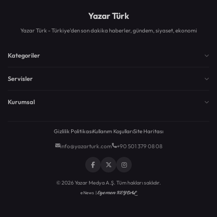
Yazar Türk
Yazar Türk - Türkiye'den son dakika haberler, gündem, siyaset, ekonomi
Kategoriler
Servisler
Kurumsal
Gizlilik Politikası
Kullanım Koşulları
Site Haritası
info@yazarturk.com
+90 501 379 08 08
© 2026 Yazar Medya A.Ş. Tüm hakları saklıdır.
Egemen KEYDAL
eNews |