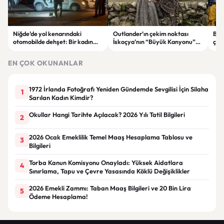
Niğde’de yol kenarındaki
Outlander’ın çekim noktası
Bahç
otomobilde dehşet: Bir kadın
İskoçya’nın “Büyük Kanyonu”
çökt
hayatını kaybetti, bir kişi ağır
satışa çıkarıldı
önl
yaralandı
EN ÇOK OKUNANLAR
1972 İrlanda Fotoğrafı Yeniden Gündemde Sevgilisi İçin Silaha
1
Sarılan Kadın Kimdir?
Okullar Hangi Tarihte Açılacak? 2026 Yılı Tatil Bilgileri
2
2026 Ocak Emeklilik Temel Maaş Hesaplama Tablosu ve
3
Bilgileri
Torba Kanun Komisyonu Onayladı: Yüksek Aidatlara
4
Sınırlama, Tapu ve Çevre Yasasında Köklü Değişiklikler
2026 Emekli Zammı: Taban Maaş Bilgileri ve 20 Bin Lira
5
Ödeme Hesaplama!