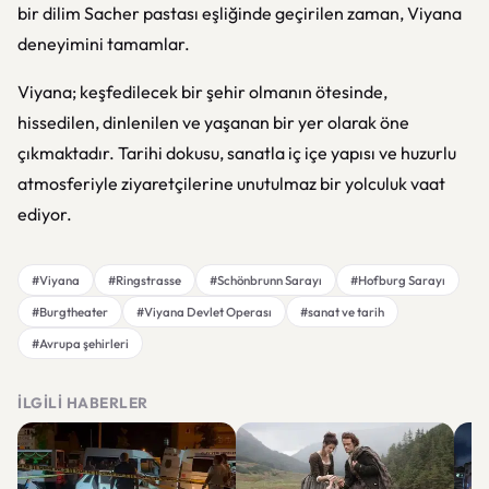
bir dilim
Sacher pastası
eşliğinde geçirilen zaman, Viyana
deneyimini tamamlar.
Viyana; keşfedilecek bir şehir olmanın ötesinde,
hissedilen, dinlenilen ve yaşanan bir yer olarak öne
çıkmaktadır. Tarihi dokusu, sanatla iç içe yapısı ve huzurlu
atmosferiyle ziyaretçilerine unutulmaz bir yolculuk vaat
ediyor.
#Viyana
#Ringstrasse
#Schönbrunn Sarayı
#Hofburg Sarayı
#Burgtheater
#Viyana Devlet Operası
#sanat ve tarih
#Avrupa şehirleri
İLGILI HABERLER