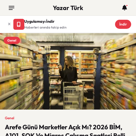
Yazar Türk
Uygulamayı İndir
İndir
Haberleri anında takip edin
Genel
Genel
Arefe Günü Marketler Açık Mı? 2026 BİM,
A101, ŞOK Ve Migros Çalışma Saatleri Belli