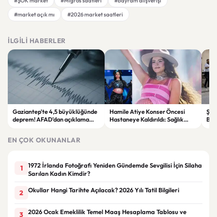
#ŞOK market
#Migros saatleri
#bayram alışverişi
#market açık mı
#2026 market saatleri
İLGILI HABERLER
Gaziantep'te 4,5 büyüklüğünde
Hamile Atiye Konser Öncesi
Şan
deprem! AFAD'dan açıklama
Hastaneye Kaldırıldı: Sağlık
Bahç
geldi
Durumu İyi
ve 
EN ÇOK OKUNANLAR
1972 İrlanda Fotoğrafı Yeniden Gündemde Sevgilisi İçin Silaha
1
Sarılan Kadın Kimdir?
Okullar Hangi Tarihte Açılacak? 2026 Yılı Tatil Bilgileri
2
2026 Ocak Emeklilik Temel Maaş Hesaplama Tablosu ve
3