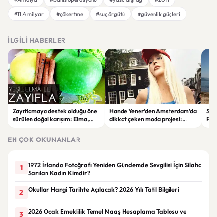
#11.4 milyar
#çökertme
#suç örgütü
#güvenlik güçleri
İLGILI HABERLER
Zayıflamaya destek olduğu öne
Hande Yener’den Amsterdam’da
Sağl
sürülen doğal karışım: Elma,
dikkat çeken moda projesi:
Psi
limon ve tarçınlı iksir tarifi
STAR Gene kapılarını açtı
Alın
EN ÇOK OKUNANLAR
1972 İrlanda Fotoğrafı Yeniden Gündemde Sevgilisi İçin Silaha
1
Sarılan Kadın Kimdir?
Okullar Hangi Tarihte Açılacak? 2026 Yılı Tatil Bilgileri
2
2026 Ocak Emeklilik Temel Maaş Hesaplama Tablosu ve
3