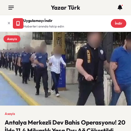
Yazar Türk
Uygulamayı İndir
İndir
Haberleri anında takip edin
Asayis
Asayis
Antalya Merkezli Dev Bahis Operasyonu! 20
İlde 11,4 Milyarlık Yasa Dışı Ağ Çökertildi