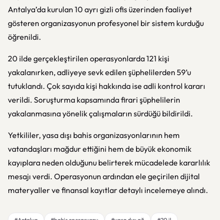
Antalya’da kurulan 10 ayrı gizli ofis üzerinden faaliyet
gösteren organizasyonun profesyonel bir sistem kurduğu
öğrenildi.
20 ilde gerçekleştirilen operasyonlarda 121 kişi
yakalanırken, adliyeye sevk edilen şüphelilerden 59’u
tutuklandı. Çok sayıda kişi hakkında ise adli kontrol kararı
verildi. Soruşturma kapsamında firari şüphelilerin
yakalanmasına yönelik çalışmaların sürdüğü bildirildi.
Yetkililer, yasa dışı bahis organizasyonlarının hem
vatandaşları mağdur ettiğini hem de büyük ekonomik
kayıplara neden olduğunu belirterek mücadelede kararlılık
mesajı verdi. Operasyonun ardından ele geçirilen dijital
materyaller ve finansal kayıtlar detaylı incelemeye alındı.
#Antalya
#bahis operasyonu
#yasa dışı ağ
#20 il