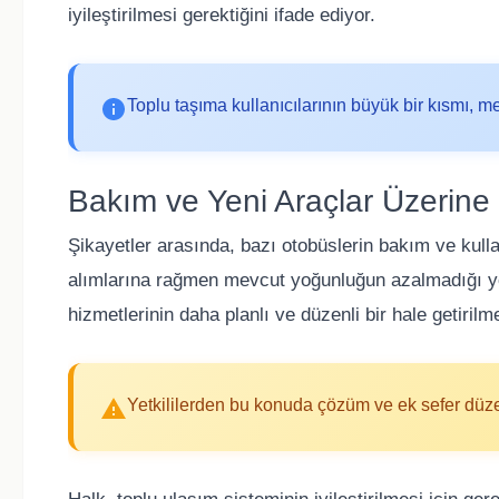
iyileştirilmesi gerektiğini ifade ediyor.
Toplu taşıma kullanıcılarının büyük bir kısmı, me
Bakım ve Yeni Araçlar Üzerine 
Şikayetler arasında, bazı otobüslerin bakım ve kullan
alımlarına rağmen mevcut yoğunluğun azalmadığı yön
hizmetlerinin daha planlı ve düzenli bir hale getirilme
Yetkililerden bu konuda çözüm ve ek sefer düze