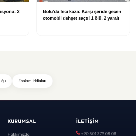
asyonu: 2
Bolu’da feci kaza: Karşı şeride geçen
otomobil dehşet saçtı! 1 ölü, 2 yaralı
uğu
#bakım iddiaları
KURUMSAL
İLETIŞIM
+90 501 379 08 08
Hakkımızda