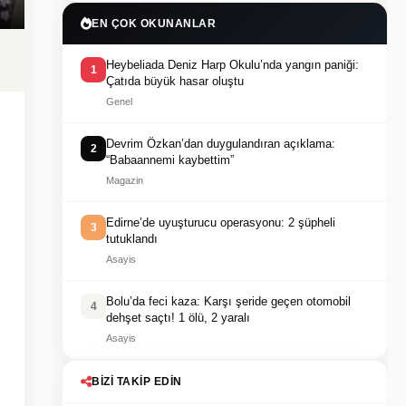
EN ÇOK OKUNANLAR
Heybeliada Deniz Harp Okulu’nda yangın paniği:
1
Çatıda büyük hasar oluştu
Genel
Devrim Özkan’dan duygulandıran açıklama:
2
“Babaannemi kaybettim”
Magazin
Edirne’de uyuşturucu operasyonu: 2 şüpheli
3
tutuklandı
Asayis
Bolu’da feci kaza: Karşı şeride geçen otomobil
4
dehşet saçtı! 1 ölü, 2 yaralı
Asayis
BIZI TAKIP EDIN