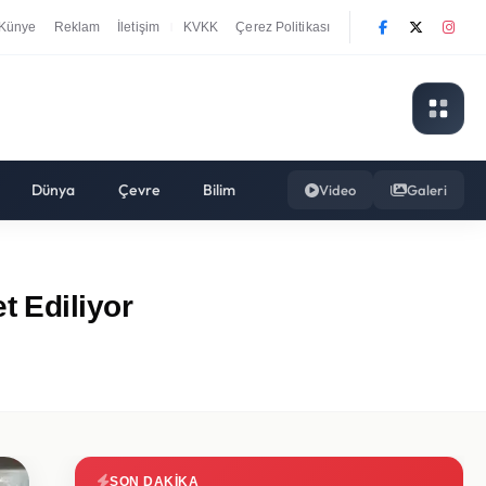
Künye
Reklam
İletişim
KVKK
Çerez Politikası
|
Dünya
Çevre
Bilim
Video
Galeri
t Ediliyor
SON DAKIKA