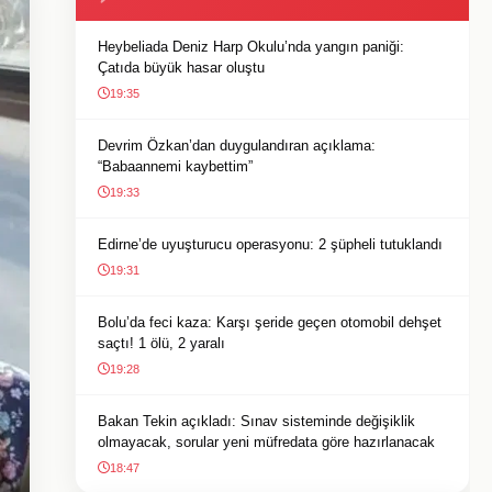
Heybeliada Deniz Harp Okulu’nda yangın paniği:
Çatıda büyük hasar oluştu
19:35
Devrim Özkan’dan duygulandıran açıklama:
“Babaannemi kaybettim”
19:33
Edirne’de uyuşturucu operasyonu: 2 şüpheli tutuklandı
19:31
Bolu’da feci kaza: Karşı şeride geçen otomobil dehşet
saçtı! 1 ölü, 2 yaralı
19:28
Bakan Tekin açıkladı: Sınav sisteminde değişiklik
olmayacak, sorular yeni müfredata göre hazırlanacak
18:47