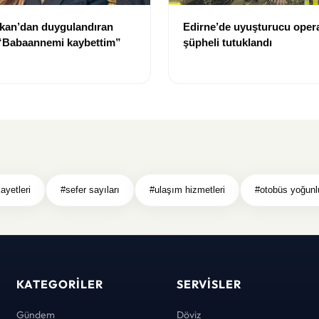
kan’dan duygulandıran
Edirne’de uyuşturucu oper
 “Babaannemi kaybettim”
şüpheli tutuklandı
ayetleri
#sefer sayıları
#ulaşım hizmetleri
#otobüs yoğunl
KATEGORILER
SERVISLER
Gündem
Döviz