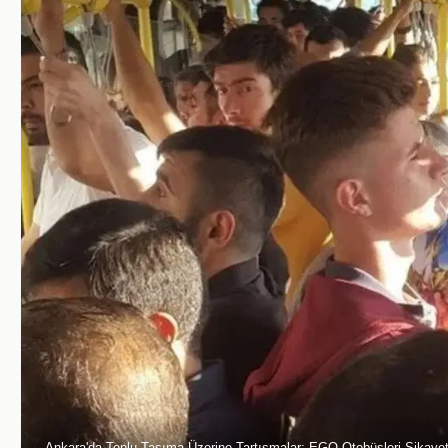
Ankara'da Toplu Taşıma Üzerine Tartışmalar: EGO Otobüsleri Şikayet 