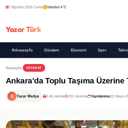
7 Ağustos 2026 Cuma
İstanbul 4°C
Yazar Türk
Anasayfa
Gündem
Ekonomi
Spor
Tekno
Anasayfa
SEYAHAT
Ankara'da Toplu Taşıma Üzerine T
E
Yazar Medya
5 dk okuma
251 okunma
Yayınlanma:
11 Mayıs 2