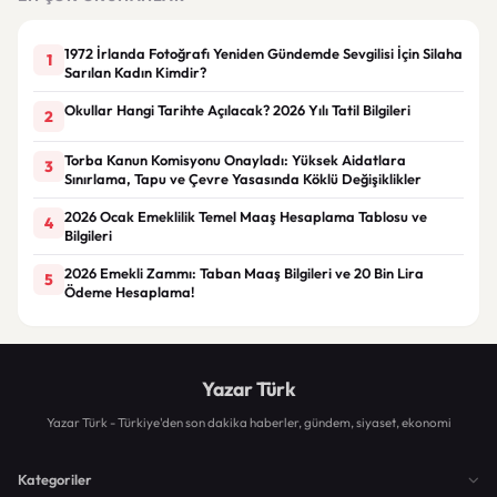
1972 İrlanda Fotoğrafı Yeniden Gündemde Sevgilisi İçin Silaha
1
Sarılan Kadın Kimdir?
Okullar Hangi Tarihte Açılacak? 2026 Yılı Tatil Bilgileri
2
Torba Kanun Komisyonu Onayladı: Yüksek Aidatlara
3
Sınırlama, Tapu ve Çevre Yasasında Köklü Değişiklikler
2026 Ocak Emeklilik Temel Maaş Hesaplama Tablosu ve
4
Bilgileri
2026 Emekli Zammı: Taban Maaş Bilgileri ve 20 Bin Lira
5
Ödeme Hesaplama!
Yazar Türk
Yazar Türk - Türkiye'den son dakika haberler, gündem, siyaset, ekonomi
Kategoriler