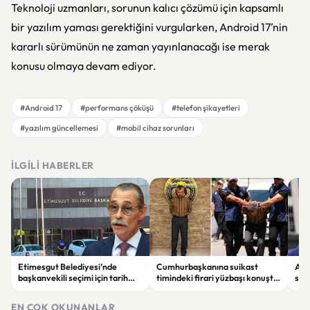
Teknoloji uzmanları, sorunun kalıcı çözümü için kapsamlı
bir yazılım yaması gerektiğini vurgularken, Android 17’nin
kararlı sürümünün ne zaman yayınlanacağı ise merak
konusu olmaya devam ediyor.
#Android 17
#performans çöküşü
#telefon şikayetleri
#yazılım güncellemesi
#mobil cihaz sorunları
İLGILI HABERLER
Etimesgut Belediyesi’nde
Cumhurbaşkanına suikast
ABD
başkanvekili seçimi için tarih
timindeki firari yüzbaşı konuştu:
son
belli oldu
“İmamın talimatlarına uydum,
El-
pişmanım”
EN ÇOK OKUNANLAR