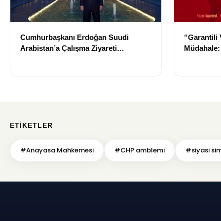
Cumhurbaşkanı Erdoğan Suudi
“Garantili
Arabistan’a Çalışma Ziyareti
Müdahale: 
Gerçekleştirecek
Durdurma 
ETIKETLER
#Anayasa Mahkemesi
#CHP amblemi
#siyasi si