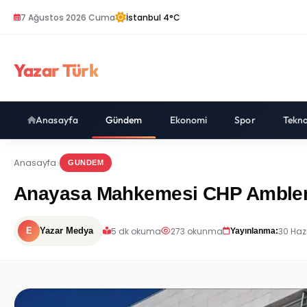
7 Ağustos 2026 Cuma
İstanbul 4°C
Yazar Türk
Anasayfa
Gündem
Ekonomi
Spor
Tekno
Anasayfa
GUNDEM
Anayasa Mahkemesi CHP Amblem
5 dk okuma
273 okunma
30 Haz
E
Yazar Medya
Yayınlanma: