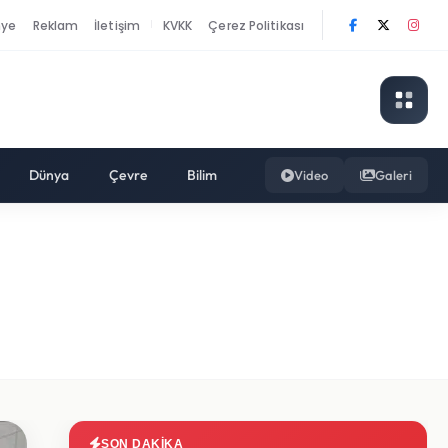
nye
Reklam
İletişim
KVKK
Çerez Politikası
|
Dünya
Çevre
Bilim
Video
Galeri
SON DAKIKA