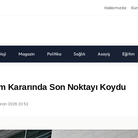
Hakkımızda
Kü
loji
Magazin
Politika
Sağlık
Asayiş
Eğitim
 Kararında Son Noktayı Koydu
iran 2026 20:52