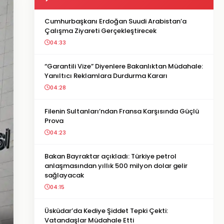
Cumhurbaşkanı Erdoğan Suudi Arabistan’a
Çalışma Ziyareti Gerçekleştirecek
04:33
“Garantili Vize” Diyenlere Bakanlıktan Müdahale:
Yanıltıcı Reklamlara Durdurma Kararı
04:28
Filenin Sultanları’ndan Fransa Karşısında Güçlü
Prova
04:23
Bakan Bayraktar açıkladı: Türkiye petrol
anlaşmasından yıllık 500 milyon dolar gelir
sağlayacak
04:15
Üsküdar’da Kediye Şiddet Tepki Çekti:
Vatandaşlar Müdahale Etti