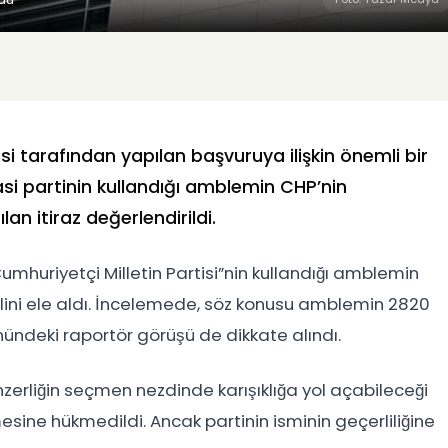
si
tarafından yapılan başvuruya ilişkin önemli bir
asi partinin kullandığı amblemin CHP’nin
an itiraz değerlendirildi.
huriyetçi Milletin Partisi”nin kullandığı amblemin
timalini ele aldı. İncelemede, söz konusu amblemin 2820
önündeki raportör görüşü de dikkate alındı.
zerliğin seçmen nezdinde karışıklığa yol açabileceği
nmesine hükmedildi. Ancak partinin isminin geçerliliğine