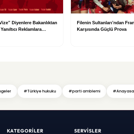
 Vize” Diyenlere Bakanlıktan
Filenin Sultanları’ndan Fra
Yanıltıcı Reklamlara
Karşısında Güçlü Prova
Kararı
mgeler
#Türkiye hukuku
#parti amblemi
#Anayasa
KATEGORILER
SERVISLER