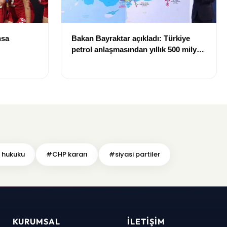
nsa
Bakan Bayraktar açıkladı: Türkiye
petrol anlaşmasından yıllık 500 milyon
dolar gelir sağlayacak
 hukuku
#CHP kararı
#siyasi partiler
KURUMSAL
İLETIŞIM