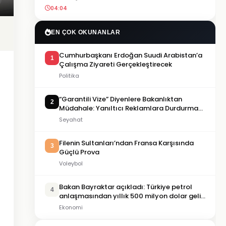
04:04
EN ÇOK OKUNANLAR
Cumhurbaşkanı Erdoğan Suudi Arabistan’a
1
Çalışma Ziyareti Gerçekleştirecek
Politika
“Garantili Vize” Diyenlere Bakanlıktan
2
Müdahale: Yanıltıcı Reklamlara Durdurma
Kararı
Seyahat
Filenin Sultanları’ndan Fransa Karşısında
3
Güçlü Prova
Voleybol
Bakan Bayraktar açıkladı: Türkiye petrol
4
anlaşmasından yıllık 500 milyon dolar gelir
sağlayacak
Ekonomi