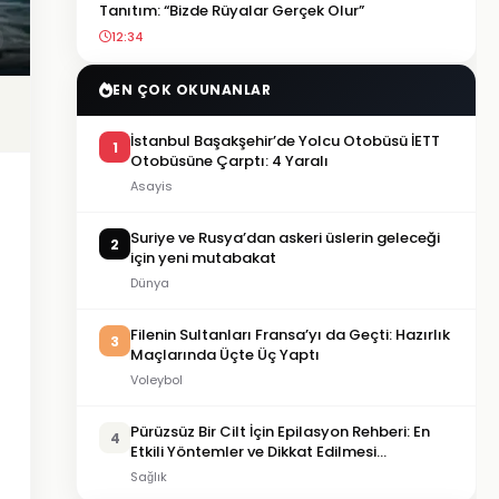
Tanıtım: “Bizde Rüyalar Gerçek Olur”
12:34
EN ÇOK OKUNANLAR
İstanbul Başakşehir’de Yolcu Otobüsü İETT
1
Otobüsüne Çarptı: 4 Yaralı
Asayis
Suriye ve Rusya’dan askeri üslerin geleceği
2
için yeni mutabakat
Dünya
Filenin Sultanları Fransa’yı da Geçti: Hazırlık
3
Maçlarında Üçte Üç Yaptı
Voleybol
Pürüzsüz Bir Cilt İçin Epilasyon Rehberi: En
4
Etkili Yöntemler ve Dikkat Edilmesi
Gerekenler
Sağlık