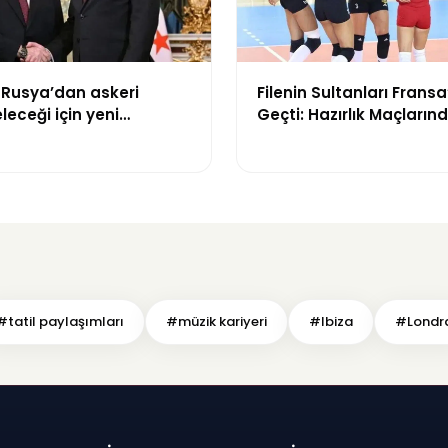
 Rusya’dan askeri
Filenin Sultanları Fransa
leceği için yeni
Geçti: Hazırlık Maçların
at
Yaptı
#tatil paylaşımları
#müzik kariyeri
#Ibiza
#Londr