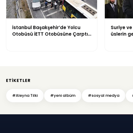
İstanbul Başakşehir’de Yolcu
Suriye ve
Otobüsü İETT Otobüsüne Çarptı:
üslerin ge
4 Yaralı
mutabak
ETIKETLER
#Aleyna Tilki
#yeni albüm
#sosyal medya