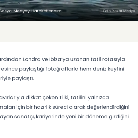
i Sosyal Medyayı Hareketlendirdi
Foto: Yazar Medya
ardından Londra ve Ibiza’ya uzanan tatil rotasıyla
esince paylaştığı fotoğraflarla hem deniz keyfini
riyle paylaştı.
larıyla dikkat çeken Tilki, tatilini yalnızca
arı için bir hazırlık süreci olarak değerlendirdiğini
ıklayan sanatçı, kariyerinde yeni bir döneme girdiğini