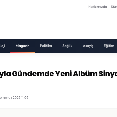
Hakkımızda
Kü
loji
Magazin
Politika
Sağlık
Asayiş
Eğitim
rıyla Gündemde Yeni Albüm Siny
Temmuz 2026 11:06