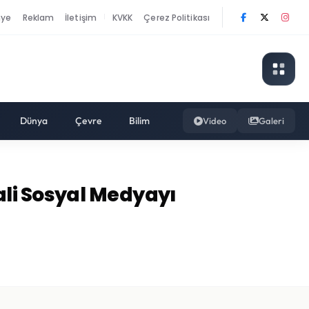
nye
Reklam
İletişim
KVKK
Çerez Politikası
|
Dünya
Çevre
Bilim
Video
Galeri
ali Sosyal Medyayı