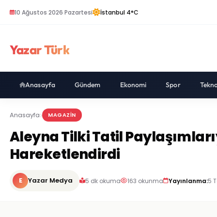
10 Ağustos 2026 Pazartesi
İstanbul 4°C
Yazar Türk
Anasayfa
Gündem
Ekonomi
Spor
Tekno
Anasayfa
MAGAZIN
Aleyna Tilki Tatil Paylaşımla
Hareketlendirdi
E
Yazar Medya
5 dk okuma
163 okunma
Yayınlanma:
5 