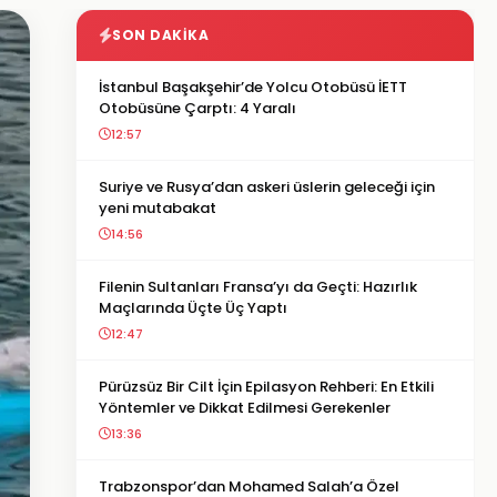
SON DAKIKA
İstanbul Başakşehir’de Yolcu Otobüsü İETT
Otobüsüne Çarptı: 4 Yaralı
12:57
Suriye ve Rusya’dan askeri üslerin geleceği için
yeni mutabakat
14:56
Filenin Sultanları Fransa’yı da Geçti: Hazırlık
Maçlarında Üçte Üç Yaptı
12:47
Pürüzsüz Bir Cilt İçin Epilasyon Rehberi: En Etkili
Yöntemler ve Dikkat Edilmesi Gerekenler
13:36
Trabzonspor’dan Mohamed Salah’a Özel