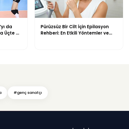
’yı da
Pürüzsüz Bir Cilt İçin Epilasyon
da Üçte Üç
Rehberi: En Etkili Yöntemler ve
Dikkat Edilmesi Gerekenler
a
#genç sanatçı