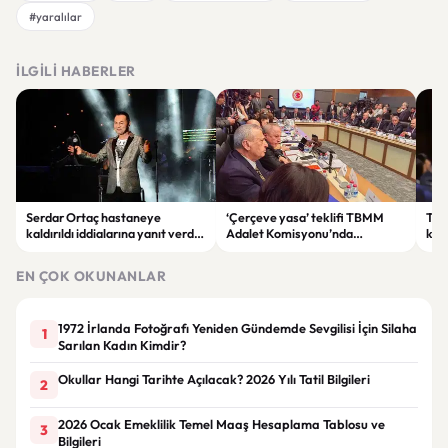
#yaralılar
İLGILI HABERLER
Serdar Ortaç hastaneye
‘Çerçeve yasa’ teklifi TBMM
Ter
kaldırıldı iddialarına yanıt verdi:
Adalet Komisyonu’nda
kri
“Rutin tedavim için buradayım”
görüşülüyor
tek
gör
EN ÇOK OKUNANLAR
1972 İrlanda Fotoğrafı Yeniden Gündemde Sevgilisi İçin Silaha
1
Sarılan Kadın Kimdir?
Okullar Hangi Tarihte Açılacak? 2026 Yılı Tatil Bilgileri
2
2026 Ocak Emeklilik Temel Maaş Hesaplama Tablosu ve
3
Bilgileri