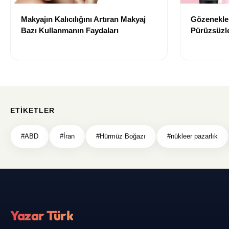
Makyajın Kalıcılığını Artıran Makyaj
Gözenekler
Bazı Kullanmanın Faydaları
Pürüzsüzle
Bazı Öneri
ETIKETLER
#ABD
#İran
#Hürmüz Boğazı
#nükleer pazarlık
Yazar Türk