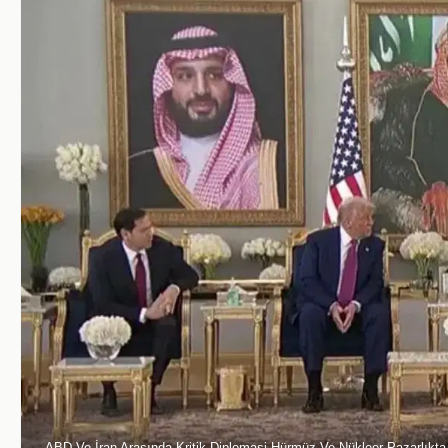
ABD Ve İran Arasında Kritik Diplomasi Hürmüz Ve Nükleer Pazarlıkt