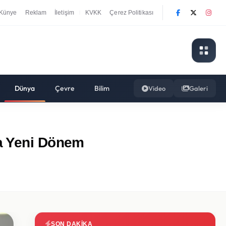
Künye
Reklam
İletişim
KVKK
Çerez Politikası
|
Dünya
Çevre
Bilim
Video
Galeri
ta Yeni Dönem
SON DAKIKA