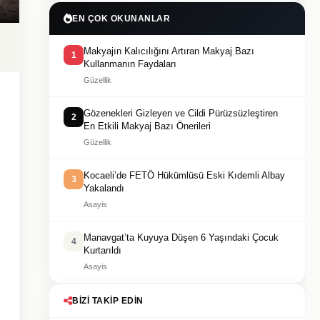
EN ÇOK OKUNANLAR
Makyajın Kalıcılığını Artıran Makyaj Bazı
1
Kullanmanın Faydaları
Güzellik
Gözenekleri Gizleyen ve Cildi Pürüzsüzleştiren
2
En Etkili Makyaj Bazı Önerileri
Güzellik
Kocaeli’de FETÖ Hükümlüsü Eski Kıdemli Albay
3
Yakalandı
Asayis
Manavgat’ta Kuyuya Düşen 6 Yaşındaki Çocuk
4
Kurtarıldı
Asayis
BIZI TAKIP EDIN