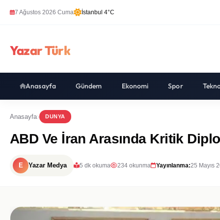
7 Ağustos 2026 Cuma
İstanbul 4°C
Yazar Türk
Anasayfa
Gündem
Ekonomi
Spor
Tekno
Anasayfa
DUNYA
ABD Ve İran Arasında Kritik Dip
E
Yazar Medya
5 dk okuma
234 okunma
Yayınlanma:
25 Mayıs 2