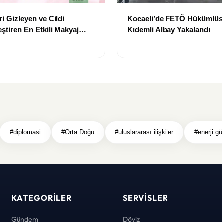
i Gizleyen ve Cildi
Kocaeli’de FETÖ Hükümlüs
ştiren En Etkili Makyaj
Kıdemli Albay Yakalandı
leri
#diplomasi
#Orta Doğu
#uluslararası ilişkiler
#enerji gü
KATEGORILER
SERVISLER
Gündem
Döviz