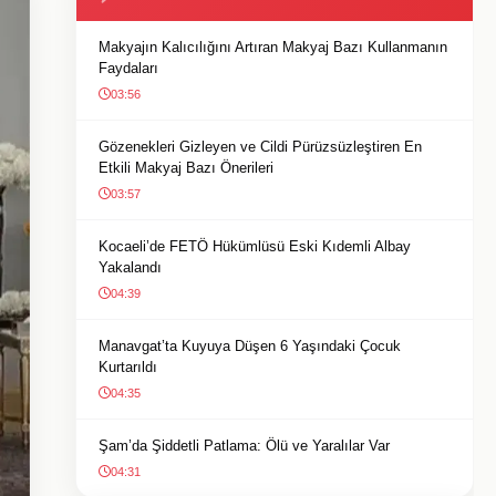
Makyajın Kalıcılığını Artıran Makyaj Bazı Kullanmanın
Faydaları
03:56
Gözenekleri Gizleyen ve Cildi Pürüzsüzleştiren En
Etkili Makyaj Bazı Önerileri
03:57
Kocaeli’de FETÖ Hükümlüsü Eski Kıdemli Albay
Yakalandı
04:39
Manavgat’ta Kuyuya Düşen 6 Yaşındaki Çocuk
Kurtarıldı
04:35
Şam’da Şiddetli Patlama: Ölü ve Yaralılar Var
04:31