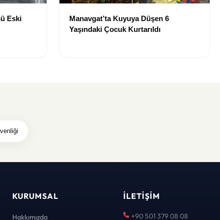
ü Eski
Manavgat’ta Kuyuya Düşen 6
Yaşındaki Çocuk Kurtarıldı
venliği
KURUMSAL
İLETIŞIM
+90 501 379 08 08
Hakkımızda