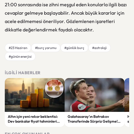
21:00 sonrasında ise zihni meşgul eden konularla ilgili bazı
cevaplar gelmeye başlayabilir. Ancak büyük kararlar için
acele edilmemesi öneriliyor. Gözlemlenen işaretleri
dikkatle değerlendirmek faydalı olacaktır.
#23 Haziran
#burç yorumu
#günlük burç
#astroloji
#günün enerjisi
İLGILI HABERLER
Altın için yeni rekor beklentisi:
Galatasaray'ın Batrakov
Hav
Dev bankalar fiyat tahminlerini
Transferinde Sürpriz Gelişme!
sayı
yükseltti
Lokomotiv Moskova'dan Net
Yanıt
EN ÇOK OKUNANLAR