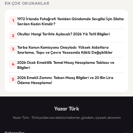
EN ÇOK OKUNANLAR
1972 İrlanda Fotoğrafı Yeniden Gündemde Sevgilisi İçin Silaha
1
Sarılan Kadın Kimdir?
Okullar Hangi Tarihte Açılacak? 2026 Yılı Tatil Bilgileri
2
Torba Kanun Komisyonu Onayladı: Yüksek Aidatlara
3
Sınırlama, Tapu ve Çevre Yasasında Köklü Değişiklikler
2026 Ocak Emeklilik Temel Maaş Hesaplama Tablosu ve
4
Bilgileri
2026 Emekli Zammı: Taban Maaş Bilgileri ve 20 Bin Lira
5
Ödeme Hesaplama!
Yazar Türk
Yazar Türk - Türkiye'den son dakika haberler, gündem, siyaset, ekonomi
Kategoriler