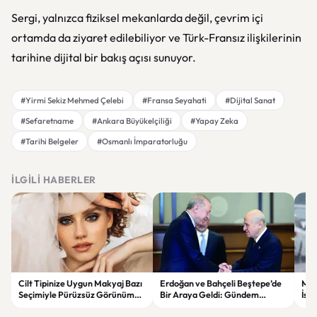
Sergi, yalnızca fiziksel mekanlarda değil, çevrim içi
ortamda da ziyaret edilebiliyor ve Türk-Fransız ilişkilerinin
tarihine dijital bir bakış açısı sunuyor.
#Yirmi Sekiz Mehmed Çelebi
#Fransa Seyahati
#Dijital Sanat
#Sefaretname
#Ankara Büyükelçiliği
#Yapay Zeka
#Tarihi Belgeler
#Osmanlı İmparatorluğu
İLGILI HABERLER
Cilt Tipinize Uygun Makyaj Bazı
Erdoğan ve Bahçeli Beştepe’de
Met
Seçimiyle Pürüzsüz Görünümün
Bir Araya Geldi: Gündem
İst
Sırları
“Terörsüz Türkiye” Süreci
Böl