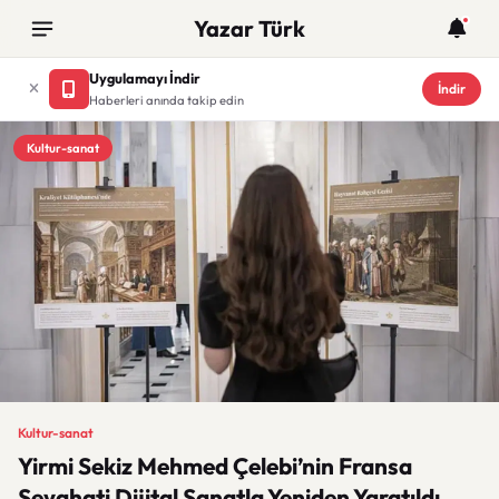
Yazar Türk
Uygulamayı İndir
İndir
Haberleri anında takip edin
Kultur-sanat
Kultur-sanat
Yirmi Sekiz Mehmed Çelebi’nin Fransa
Seyahati Dijital Sanatla Yeniden Yaratıldı