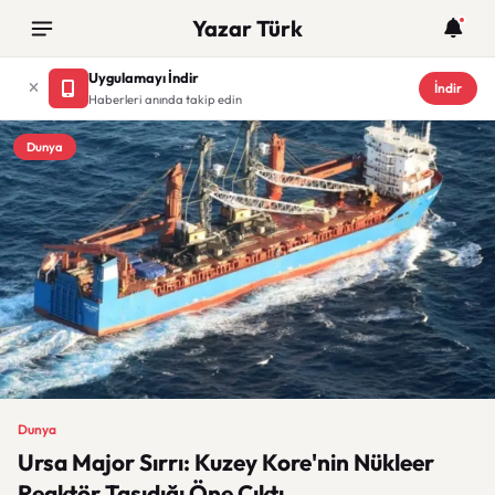
Yazar Türk
Uygulamayı İndir
İndir
Haberleri anında takip edin
Dunya
Dunya
Ursa Major Sırrı: Kuzey Kore'nin Nükleer
Reaktör Taşıdığı Öne Çıktı