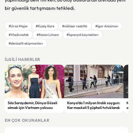
bir güvenlik tartışmasını tetikledi.
#Ursa Major
#Kuzey Kore
#nükleer reaktör
#Igor Anisimov
#Vladivostok
#Rason Limanı
#İspanyol kaynakları
#denizaltı ekipmanları
İLGILI HABERLER
Sıla Saraydemir, Dünya Güzeli
Konya’da 1 milyon liralık soygun:
Mal
olmak için Vietnam yolcusu
Kar maskeli 5 şüpheli tutuklandı
ope
tut
EN ÇOK OKUNANLAR