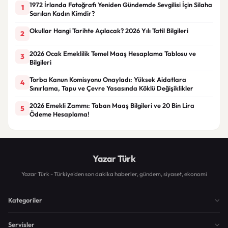
1972 İrlanda Fotoğrafı Yeniden Gündemde Sevgilisi İçin Silaha
1
Sarılan Kadın Kimdir?
Okullar Hangi Tarihte Açılacak? 2026 Yılı Tatil Bilgileri
2
2026 Ocak Emeklilik Temel Maaş Hesaplama Tablosu ve
3
Bilgileri
Torba Kanun Komisyonu Onayladı: Yüksek Aidatlara
4
Sınırlama, Tapu ve Çevre Yasasında Köklü Değişiklikler
2026 Emekli Zammı: Taban Maaş Bilgileri ve 20 Bin Lira
5
Ödeme Hesaplama!
Yazar Türk
Yazar Türk - Türkiye'den son dakika haberler, gündem, siyaset, ekonomi
Kategoriler
Servisler