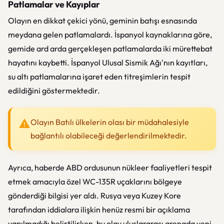
Patlamalar ve Kayıplar
Olayın en dikkat çekici yönü, geminin batışı esnasında
meydana gelen patlamalardı. İspanyol kaynaklarına göre,
gemide ard arda gerçekleşen patlamalarda iki mürettebat
hayatını kaybetti. İspanyol Ulusal Sismik Ağı'nın kayıtları,
su altı patlamalarına işaret eden titreşimlerin tespit
edildiğini göstermektedir.
Olayın Batılı ülkelerin olası bir müdahalesiyle
bağlantılı olabileceği değerlendirilmektedir.
Ayrıca, haberde ABD ordusunun nükleer faaliyetleri tespit
etmek amacıyla özel WC-135R uçaklarını bölgeye
gönderdiği bilgisi yer aldı. Rusya veya Kuzey Kore
tarafından iddialara ilişkin henüz resmi bir açıklama
yapılmadığı belirtilirken, bu olay uluslararası arenada yeni