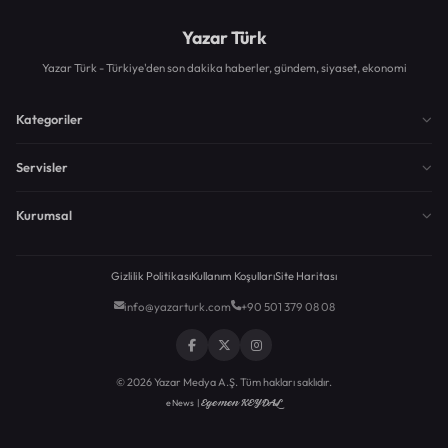
Yazar Türk
Yazar Türk - Türkiye'den son dakika haberler, gündem, siyaset, ekonomi
Kategoriler
Servisler
Kurumsal
Gizlilik Politikası
Kullanım Koşulları
Site Haritası
info@yazarturk.com
+90 501 379 08 08
© 2026 Yazar Medya A.Ş. Tüm hakları saklıdır.
Egemen KEYDAL
eNews |