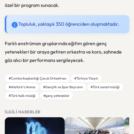
özel bir program sunacak.
Topluluk, yaklaşık 350 öğrenciden oluşmaktadır.
Farklı enstrüman gruplarında eğitim gören genç
yetenekleri bir araya getiren orkestra ve koro, sahnede
göz alıcı bir performans sergileyecek.
#Cumhurbaşkanlığı Çocuk Orkestrası
#Türkiye Yüzyılı
#Atatürk’ü Anma
#Gençlik ve Spor Bayramı
#Türk sanat müziği
#Türk halk müziği
#genç yetenekler
İLGILI HABERLER