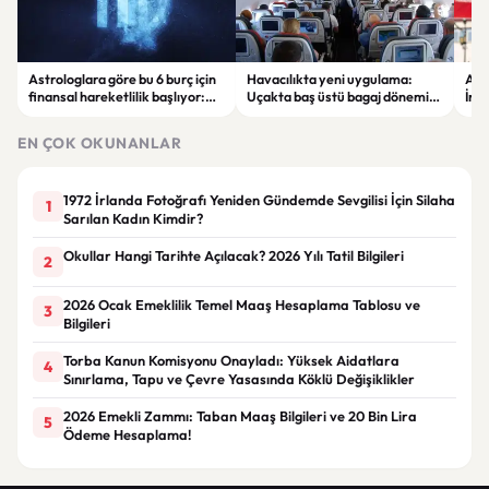
Astrologlara göre bu 6 burç için
Havacılıkta yeni uygulama:
ABD
finansal hareketlilik başlıyor:
Uçakta baş üstü bagaj dönemi
İran
Yeni kazanç fırsatları gündemde
ücretli hale geliyor
şirk
çıka
EN ÇOK OKUNANLAR
1972 İrlanda Fotoğrafı Yeniden Gündemde Sevgilisi İçin Silaha
1
Sarılan Kadın Kimdir?
Okullar Hangi Tarihte Açılacak? 2026 Yılı Tatil Bilgileri
2
2026 Ocak Emeklilik Temel Maaş Hesaplama Tablosu ve
3
Bilgileri
Torba Kanun Komisyonu Onayladı: Yüksek Aidatlara
4
Sınırlama, Tapu ve Çevre Yasasında Köklü Değişiklikler
2026 Emekli Zammı: Taban Maaş Bilgileri ve 20 Bin Lira
5
Ödeme Hesaplama!