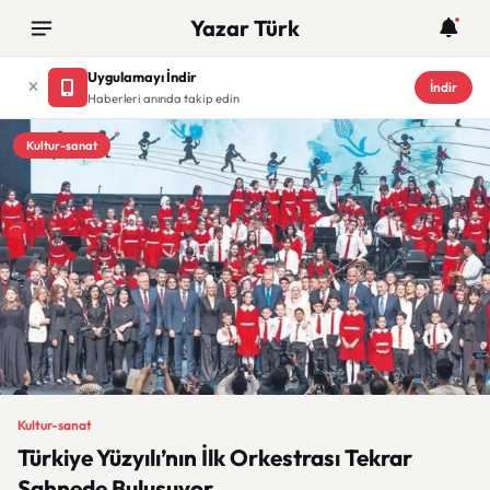
Yazar Türk
Uygulamayı İndir
İndir
Haberleri anında takip edin
Kultur-sanat
Kultur-sanat
Türkiye Yüzyılı’nın İlk Orkestrası Tekrar
Sahnede Buluşuyor