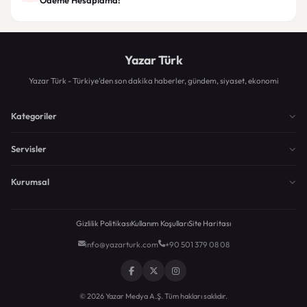
Yazar Türk
Yazar Türk - Türkiye'den son dakika haberler, gündem, siyaset, ekonomi
Kategoriler
Servisler
Kurumsal
Gizlilik Politikası
Kullanım Koşulları
Site Haritası
info@yazarturk.com
+90 501 379 08 08
© 2026 Yazar Medya A.Ş. Tüm hakları saklıdır.