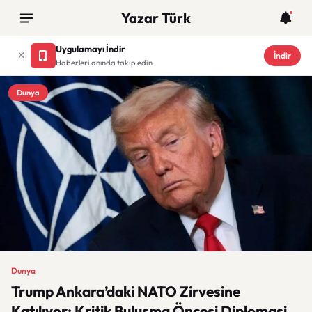
Yazar Türk
Uygulamayı İndir
İndir
Haberleri anında takip edin
Dunya
Dunya
Trump Ankara’daki NATO Zirvesine
Katılıyor: Kritik Buluşma Öncesi Diplomasi