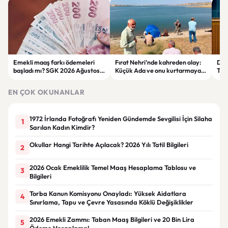
Emekli maaş farkı ödemeleri
Fırat Nehri’nde kahreden olay:
Der
başladı mı? SGK 2026 Ağustos
Küçük Ada ve onu kurtarmaya
Tepk
ödeme takvimini açıkladı
çalışan kadın hayatını kaybetti
Ter
EN ÇOK OKUNANLAR
1972 İrlanda Fotoğrafı Yeniden Gündemde Sevgilisi İçin Silaha
1
Sarılan Kadın Kimdir?
Okullar Hangi Tarihte Açılacak? 2026 Yılı Tatil Bilgileri
2
2026 Ocak Emeklilik Temel Maaş Hesaplama Tablosu ve
3
Bilgileri
Torba Kanun Komisyonu Onayladı: Yüksek Aidatlara
4
Sınırlama, Tapu ve Çevre Yasasında Köklü Değişiklikler
2026 Emekli Zammı: Taban Maaş Bilgileri ve 20 Bin Lira
5
Ödeme Hesaplama!