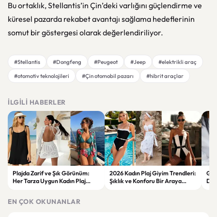
Bu ortaklık, Stellantis’in Çin’deki varlığını güçlendirme ve
küresel pazarda rekabet avantajı sağlama hedeflerinin
somut bir göstergesi olarak değerlendiriliyor.
#Stellantis
#Dongfeng
#Peugeot
#Jeep
#elektrikli araç
#otomotiv teknolojileri
#Çin otomobil pazarı
#hibrit araçlar
İLGILI HABERLER
Plajda Zarif ve Şık Görünüm:
2026 Kadın Plaj Giyim Trendleri:
Güz
Her Tarza Uygun Kadın Plaj
Şıklık ve Konforu Bir Araya
Dön
Giyim Önerileri
Getiren Modeller
Bakı
Çöz
EN ÇOK OKUNANLAR