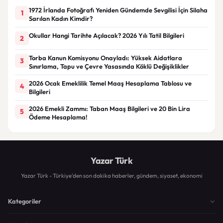
1972 İrlanda Fotoğrafı Yeniden Gündemde Sevgilisi İçin Silaha
1
Sarılan Kadın Kimdir?
Okullar Hangi Tarihte Açılacak? 2026 Yılı Tatil Bilgileri
2
Torba Kanun Komisyonu Onayladı: Yüksek Aidatlara
3
Sınırlama, Tapu ve Çevre Yasasında Köklü Değişiklikler
2026 Ocak Emeklilik Temel Maaş Hesaplama Tablosu ve
4
Bilgileri
2026 Emekli Zammı: Taban Maaş Bilgileri ve 20 Bin Lira
5
Ödeme Hesaplama!
Yazar Türk
Yazar Türk - Türkiye'den son dakika haberler, gündem, siyaset, ekonomi
Kategoriler