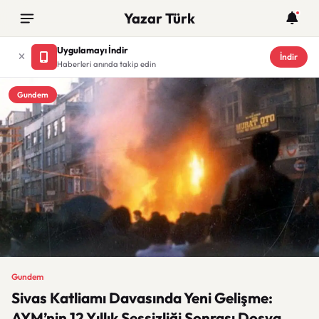
Yazar Türk
Uygulamayı İndir
İndir
Haberleri anında takip edin
Gundem
Gundem
Sivas Katliamı Davasında Yeni Gelişme:
AYM’nin 12 Yıllık Sessizliği Sonrası Dosya