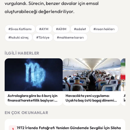
vurgulandı. Sürecin, benzer davalar için emsal
oluşturabileceği değerlendiriliyor.
#Sivas Katliamı
#AYM
#AİHM
#adalet
#insan hakları
#hukuki süreç
#Türkiye
#mahkeme kararı
İLGILI HABERLER
Astrologlara göre bu 6 burç için
Havacılıkta yeni uygulama:
ABD
finansal hareketlilik başlıyor:
Uçakta baş üstü bagaj dönemi
İran
Yeni kazanç fırsatları gündemde
ücretli hale geliyor
şirk
çıka
EN ÇOK OKUNANLAR
1972 İrlanda Fotoğrafı Yeniden Gündemde Sevgilisi İçin Silaha
1