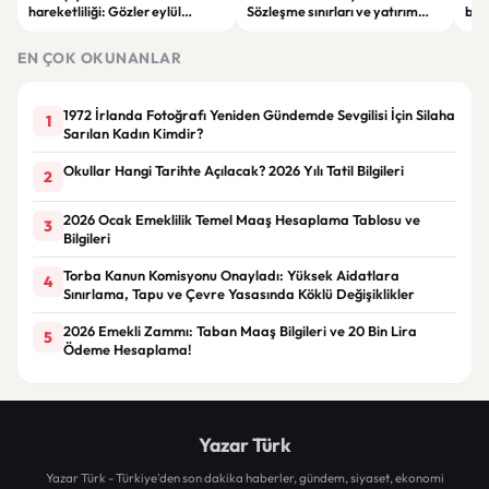
hareketliliği: Gözler eylül
Sözleşme sınırları ve yatırım
bell
ayındaki faiz kararında
kuralları değişti
Bil
duy
EN ÇOK OKUNANLAR
1972 İrlanda Fotoğrafı Yeniden Gündemde Sevgilisi İçin Silaha
1
Sarılan Kadın Kimdir?
Okullar Hangi Tarihte Açılacak? 2026 Yılı Tatil Bilgileri
2
2026 Ocak Emeklilik Temel Maaş Hesaplama Tablosu ve
3
Bilgileri
Torba Kanun Komisyonu Onayladı: Yüksek Aidatlara
4
Sınırlama, Tapu ve Çevre Yasasında Köklü Değişiklikler
2026 Emekli Zammı: Taban Maaş Bilgileri ve 20 Bin Lira
5
Ödeme Hesaplama!
Yazar Türk
Yazar Türk - Türkiye'den son dakika haberler, gündem, siyaset, ekonomi