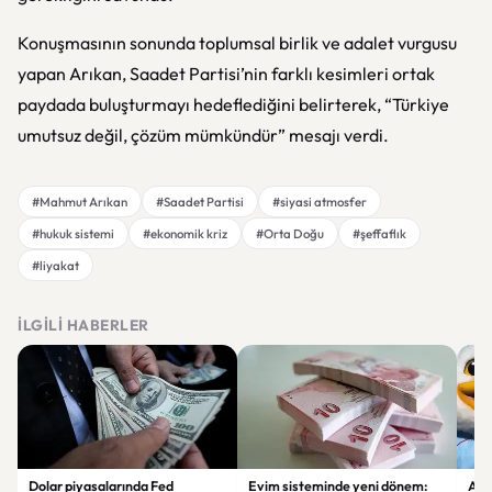
Konuşmasının sonunda toplumsal birlik ve adalet vurgusu
yapan Arıkan, Saadet Partisi’nin farklı kesimleri ortak
paydada buluşturmayı hedeflediğini belirterek, “Türkiye
umutsuz değil, çözüm mümkündür” mesajı verdi.
#Mahmut Arıkan
#Saadet Partisi
#siyasi atmosfer
#hukuk sistemi
#ekonomik kriz
#Orta Doğu
#şeffaflık
#liyakat
İLGILI HABERLER
Dolar piyasalarında Fed
Evim sisteminde yeni dönem:
Alta