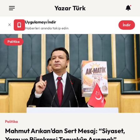
Yazar Türk
Uygulamayı İndir
İndir
Haberleri anında takip edin
Politika
Politika
Mahmut Arıkan’dan Sert Mesaj: “Siyaset,
Yargı ve Bürokrasi Topyekûn Arınmalı”