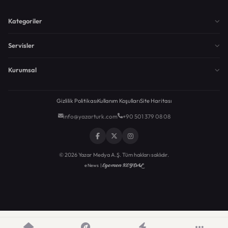
Kategoriler
Servisler
Kurumsal
Gizlilik Politikası
Kullanım Koşulları
Site Haritası
info@yazarturk.com
+90 501 379 08 08
© 2026 Yazar Medya A.Ş. Tüm hakları saklıdır.
Egemen KEYDAL
eNews |