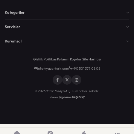
Kategoriler
Servisler
Kurumsal
Gizlilik Politikası
Kullanım Koşulları
Site Haritası
info@yazarturk.com
+90 501 379 08 08
© 2026 Yazar Medya A.Ş. Tüm hakları saklıdır.
Egemen KEYDAL
eNews |