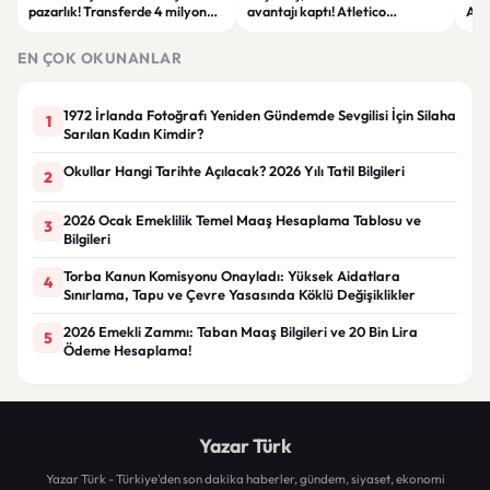
pazarlık! Transferde 4 milyon
avantajı kaptı! Atletico
Anl
euroluk fark kaldı
Madrid’in ayrılık şartı belli oldu
kaz
EN ÇOK OKUNANLAR
1972 İrlanda Fotoğrafı Yeniden Gündemde Sevgilisi İçin Silaha
1
Sarılan Kadın Kimdir?
Okullar Hangi Tarihte Açılacak? 2026 Yılı Tatil Bilgileri
2
2026 Ocak Emeklilik Temel Maaş Hesaplama Tablosu ve
3
Bilgileri
Torba Kanun Komisyonu Onayladı: Yüksek Aidatlara
4
Sınırlama, Tapu ve Çevre Yasasında Köklü Değişiklikler
2026 Emekli Zammı: Taban Maaş Bilgileri ve 20 Bin Lira
5
Ödeme Hesaplama!
Yazar Türk
Yazar Türk - Türkiye'den son dakika haberler, gündem, siyaset, ekonomi