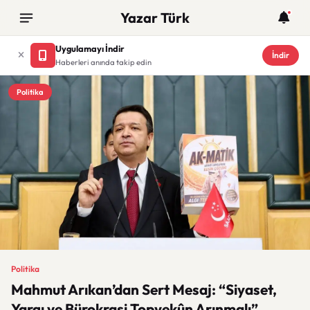
Yazar Türk
Uygulamayı İndir
İndir
Haberleri anında takip edin
Politika
Politika
Mahmut Arıkan’dan Sert Mesaj: “Siyaset,
Yargı ve Bürokrasi Topyekûn Arınmalı”