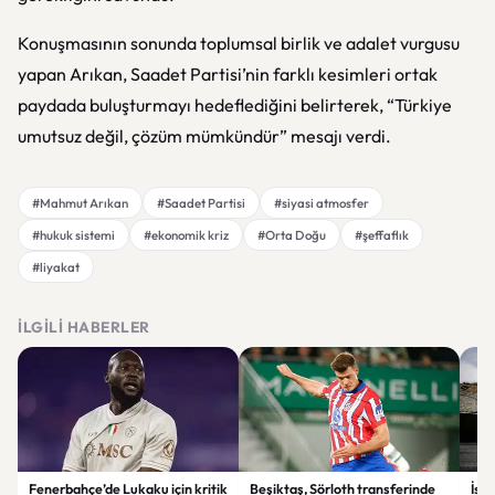
Konuşmasının sonunda toplumsal birlik ve adalet vurgusu
yapan Arıkan, Saadet Partisi’nin farklı kesimleri ortak
paydada buluşturmayı hedeflediğini belirterek, “Türkiye
umutsuz değil, çözüm mümkündür” mesajı verdi.
#Mahmut Arıkan
#Saadet Partisi
#siyasi atmosfer
#hukuk sistemi
#ekonomik kriz
#Orta Doğu
#şeffaflık
#liyakat
İLGILI HABERLER
Fenerbahçe’de Lukaku için kritik
Beşiktaş, Sörloth transferinde
İsr