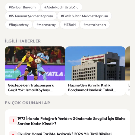
#Kurban Bayramı
#Abdulkadir Uraloğlu
#15 Temmuz Şehitler Köprüsü
#Fatih Sultan Mehmet Köprüsü
#Başkentray
#Marmaray
#İZBAN
#metro hatları
İLGILI HABERLER
Göztepe’den Trabzonspor’a
Hazine’den Yarın İki Kritik
İzm
Geçit Yok: İsmail Köybaşı
Borçlanma Hamlesi: Tahvil
Hed
Jübilesinde Kazanan İzmir Ekibi
İhalesi ve Kira Sertifikası Satışı
Sul
Oldu
Yapılacak
EN ÇOK OKUNANLAR
1972 İrlanda Fotoğrafı Yeniden Gündemde Sevgilisi İçin Silaha
1
Sarılan Kadın Kimdir?
Okullar Hangi Tarihte Açılacak? 2026 Yılı Tatil Bilgileri