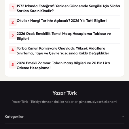
1972 İrlanda Fotoğrafı Yeniden Gündemde Sevgilisi İçin Silaha
1
Sarılan Kadın Kimdir?
Okullar Hangi Tarihte Açılacak? 2026 Yılı Tatil Bilgileri
2
2026 Ocak Emeklilik Temel Maaş Hesaplama Tablosu ve
3
Bilgileri
Torba Kanun Komisyonu Onayladı: Yüksek Aidatlara
4
Sınırlama, Tapu ve Çevre Yasasında Köklü Değişiklikler
2026 Emekli Zammı: Taban Maaş Bilgileri ve 20 Bin Lira
5
Ödeme Hesaplama!
Yazar Türk
Yazar Türk - Türkiye'den son dakika haberler, gündem, siyaset, ekonomi
Kategoriler