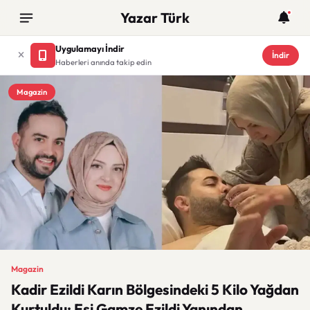
Yazar Türk
Uygulamayı İndir
İndir
Haberleri anında takip edin
Magazin
Magazin
Kadir Ezildi Karın Bölgesindeki 5 Kilo Yağdan
Kurtuldu: Eşi Gamze Ezildi Yanından