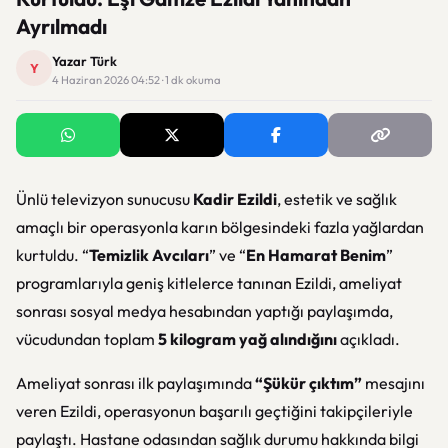
Ayrılmadı
Yazar Türk
Y
4 Haziran 2026 04:52 · 1 dk okuma
Ünlü televizyon sunucusu
Kadir Ezildi
, estetik ve sağlık
amaçlı bir operasyonla karın bölgesindeki fazla yağlardan
kurtuldu. “
Temizlik Avcıları
” ve “
En Hamarat Benim
”
programlarıyla geniş kitlelerce tanınan Ezildi, ameliyat
sonrası sosyal medya hesabından yaptığı paylaşımda,
vücudundan toplam
5 kilogram yağ alındığını
açıkladı.
Ameliyat sonrası ilk paylaşımında
“Şükür çıktım”
mesajını
veren Ezildi, operasyonun başarılı geçtiğini takipçileriyle
paylaştı. Hastane odasından sağlık durumu hakkında bilgi