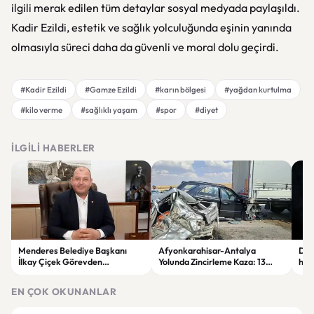
ilgili merak edilen tüm detaylar sosyal medyada paylaşıldı.
Kadir Ezildi, estetik ve sağlık yolculuğunda eşinin yanında
olmasıyla süreci daha da güvenli ve moral dolu geçirdi.
#Kadir Ezildi
#Gamze Ezildi
#karın bölgesi
#yağdan kurtulma
#kilo verme
#sağlıklı yaşam
#spor
#diyet
İLGILI HABERLER
Menderes Belediye Başkanı
Afyonkarahisar-Antalya
Dol
İlkay Çiçek Görevden
Yolunda Zincirleme Kaza: 13
hare
Uzaklaştırıldı
Araç Birbirine Girdi
ayı
EN ÇOK OKUNANLAR