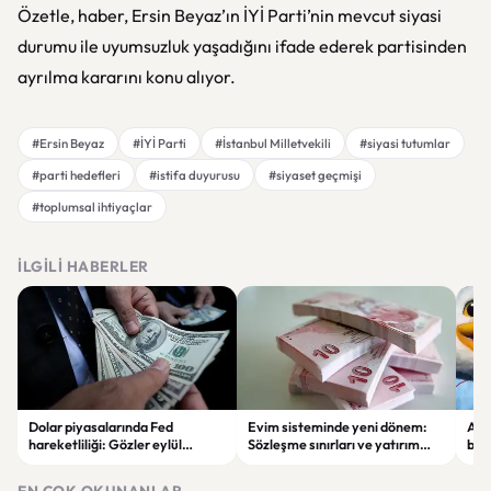
Özetle, haber, Ersin Beyaz’ın İYİ Parti’nin mevcut siyasi
durumu ile uyumsuzluk yaşadığını ifade ederek partisinden
ayrılma kararını konu alıyor.
#Ersin Beyaz
#İYİ Parti
#İstanbul Milletvekili
#siyasi tutumlar
#parti hedefleri
#istifa duyurusu
#siyaset geçmişi
#toplumsal ihtiyaçlar
İLGILI HABERLER
Dolar piyasalarında Fed
Evim sisteminde yeni dönem:
Alta
hareketliliği: Gözler eylül
Sözleşme sınırları ve yatırım
bell
ayındaki faiz kararında
kuralları değişti
Bil
duy
EN ÇOK OKUNANLAR