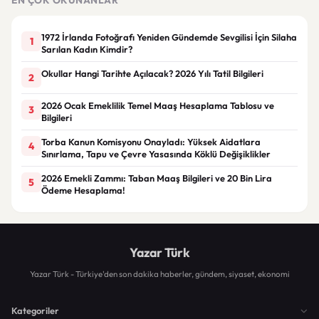
1972 İrlanda Fotoğrafı Yeniden Gündemde Sevgilisi İçin Silaha
1
Sarılan Kadın Kimdir?
Okullar Hangi Tarihte Açılacak? 2026 Yılı Tatil Bilgileri
2
2026 Ocak Emeklilik Temel Maaş Hesaplama Tablosu ve
3
Bilgileri
Torba Kanun Komisyonu Onayladı: Yüksek Aidatlara
4
Sınırlama, Tapu ve Çevre Yasasında Köklü Değişiklikler
2026 Emekli Zammı: Taban Maaş Bilgileri ve 20 Bin Lira
5
Ödeme Hesaplama!
Yazar Türk
Yazar Türk - Türkiye'den son dakika haberler, gündem, siyaset, ekonomi
Kategoriler