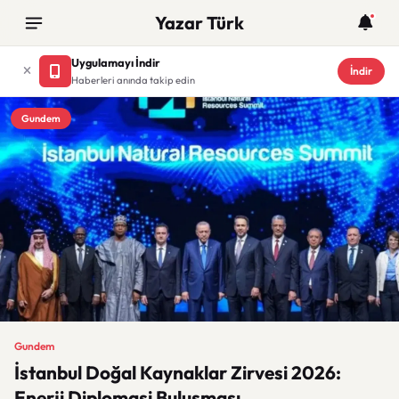
Yazar Türk
Uygulamayı İndir
İndir
Haberleri anında takip edin
Gundem
Gundem
İstanbul Doğal Kaynaklar Zirvesi 2026:
Enerji Diplomasi Buluşması