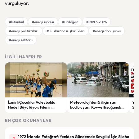
vurguluyor.
#İstanbul
#enerji zirvesi
#Erdoğan
#INRES 2026
#enerji politikaları
#uluslararası işbirlikleri
#enerji dönüşümü
#enerji sektörü
İLGILI HABERLER
İzmirli Çocuklar Voleybolda
Meteoroloji'den 5 il için sarı
Yaz
Hedef Büyütüyor: Filenin
kodlu uyarı: Kuvvetli sağanak
Spon
Sultanları İlham Kaynağı Oldu
ve fırtına geliyor
Günc
EN ÇOK OKUNANLAR
1972 İrlanda Fotoğrafı Yeniden Gündemde Sevgilisi İçin Silaha
1