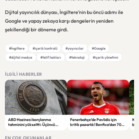
Dijital yayıncılık dünyası, İngiltere’nin bu öncü adımı ile
Google ve yapay zekaya karşı dengelerin yeniden
şekillendiği bir döneme girdi.
#İngiltere
#içerik kontrolü
#yayıncılar
#Google
#dijital medya
#telif hakları
#teknoloji
#içerik yönetimi
İLGILI HABERLER
ABD Hazinesi borçlanma
Fenerbahçe’de Pavlidis için
Kaç
tahminini yükseltti: Üçüncü
kritik pazarlık! Benfica’dan 70
başl
çeyrek beklentisi 739 milyar
milyon euroluk talep
bin
dolara çıktı
gel
EN ÇOK OKUNANLAR