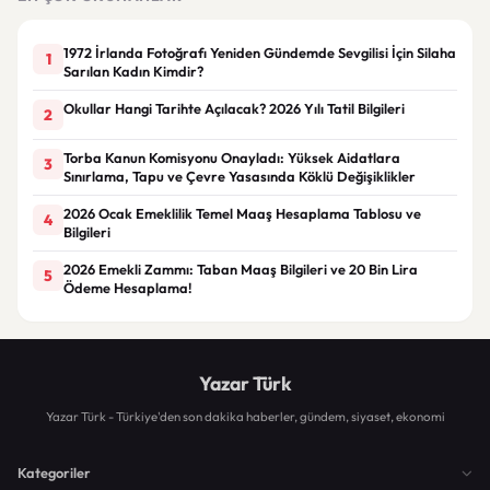
1972 İrlanda Fotoğrafı Yeniden Gündemde Sevgilisi İçin Silaha
1
Sarılan Kadın Kimdir?
Okullar Hangi Tarihte Açılacak? 2026 Yılı Tatil Bilgileri
2
Torba Kanun Komisyonu Onayladı: Yüksek Aidatlara
3
Sınırlama, Tapu ve Çevre Yasasında Köklü Değişiklikler
2026 Ocak Emeklilik Temel Maaş Hesaplama Tablosu ve
4
Bilgileri
2026 Emekli Zammı: Taban Maaş Bilgileri ve 20 Bin Lira
5
Ödeme Hesaplama!
Yazar Türk
Yazar Türk - Türkiye'den son dakika haberler, gündem, siyaset, ekonomi
Kategoriler