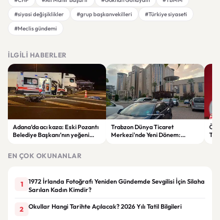
#siyasi değişiklikler
#grup başkanvekilleri
#Türkiye siyaseti
#Meclis gündemi
İLGILI HABERLER
Adana’da acı kaza: Eski Pozantı
Trabzon Dünya Ticaret
Özg
Belediye Başkanı’nın yeğeni
Merkezi'nde Yeni Dönem:
Tür
yaşamını yitirdi
Mahkeme Süreci Bitti,
tep
Trabzon'un Dev Projesi Ne
aykı
EN ÇOK OKUNANLAR
Zaman Tamamlanacak?
1972 İrlanda Fotoğrafı Yeniden Gündemde Sevgilisi İçin Silaha
1
Sarılan Kadın Kimdir?
Okullar Hangi Tarihte Açılacak? 2026 Yılı Tatil Bilgileri
2