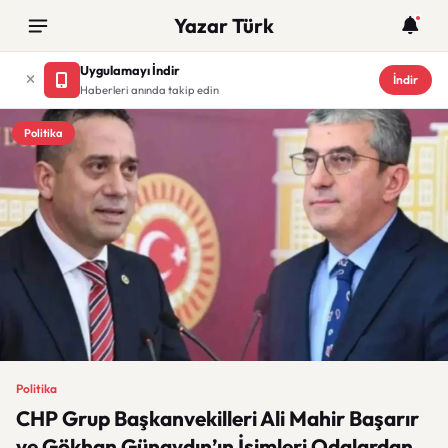
Yazar Türk
Uygulamayı İndir
İndir
Haberleri anında takip edin
Politika
Politika
CHP Grup Başkanvekilleri Ali Mahir Başarır
ve Gökhan Günaydın’ın İsimleri Odalardan