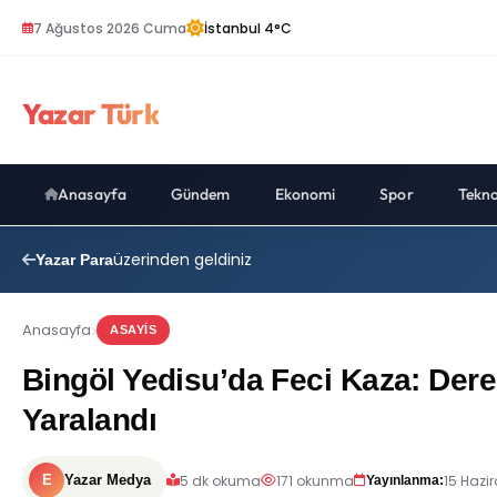
7 Ağustos 2026 Cuma
İstanbul 4°C
Yazar Türk
Anasayfa
Gündem
Ekonomi
Spor
Tekno
üzerinden geldiniz
Yazar Para
Anasayfa
ASAYIS
Bingöl Yedisu’da Feci Kaza: Dere 
Yaralandı
5 dk okuma
171 okunma
15 Hazir
E
Yazar Medya
Yayınlanma: