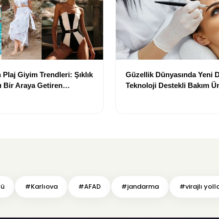
Plaj Giyim Trendleri: Şıklık
Güzellik Dünyasında Yeni
 Bir Araya Getiren
Teknoloji Destekli Bakım Ür
Yenilikçi Çözümler
yü
#Karlıova
#AFAD
#jandarma
#virajlı yoll