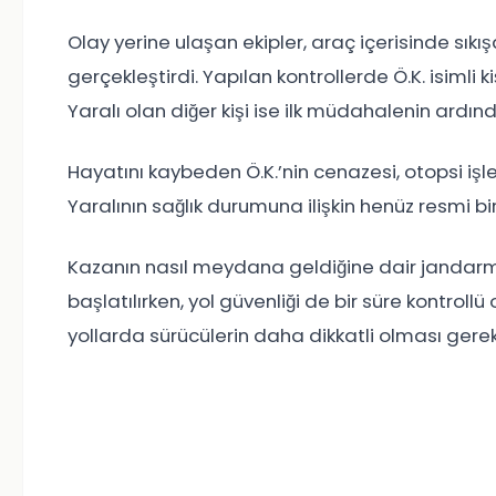
Olay yerine ulaşan ekipler, araç içerisinde sı
gerçekleştirdi. Yapılan kontrollerde Ö.K. isimli k
Yaralı olan diğer kişi ise ilk müdahalenin ardın
Hayatını kaybeden Ö.K.’nin cenazesi, otopsi iş
Yaralının sağlık durumuna ilişkin henüz resmi b
Kazanın nasıl meydana geldiğine dair jandarm
başlatılırken, yol güvenliği de bir süre kontrollü 
yollarda sürücülerin daha dikkatli olması gerekt