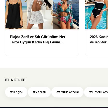
Plajda Zarif ve Şık Görünüm: Her
2026 Kadın 
Tarza Uygun Kadın Plaj Giyim
ve Konforu
Önerileri
Modeller
ETIKETLER
#Bingöl
#Yedisu
#trafik kazası
#Elmalı kö