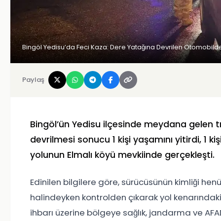
Bingöl Yedisu’da Feci Kaza: Dere Yatağına Devrilen Otomobilde 1 
Paylaş
Bingöl’ün Yedisu ilçesinde meydana gelen t
devrilmesi sonucu 1 kişi yaşamını yitirdi, 1 k
yolunun Elmalı köyü mevkiinde gerçekleşti.
Edinilen bilgilere göre, sürücüsünün kimliği he
halindeyken kontrolden çıkarak yol kenarındaki
ihbarı üzerine bölgeye sağlık, jandarma ve AFAD 