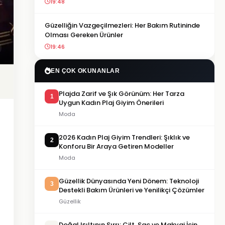
19:48
Güzelliğin Vazgeçilmezleri: Her Bakım Rutininde
Olması Gereken Ürünler
19:46
EN ÇOK OKUNANLAR
Plajda Zarif ve Şık Görünüm: Her Tarza
1
Uygun Kadın Plaj Giyim Önerileri
Moda
2026 Kadın Plaj Giyim Trendleri: Şıklık ve
2
Konforu Bir Araya Getiren Modeller
Moda
Güzellik Dünyasında Yeni Dönem: Teknoloji
3
Destekli Bakım Ürünleri ve Yenilikçi Çözümler
Güzellik
Doğal Işıltının Sırrı: Cilt, Saç ve Makyaj İçin