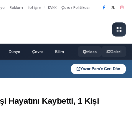
nye
Reklam
İletişim
KVKK
Çerez Politikası
|
Dünya
Çevre
Bilim
Video
Galeri
Yazar Para'e Geri Dön
i Hayatını Kaybetti, 1 Kişi