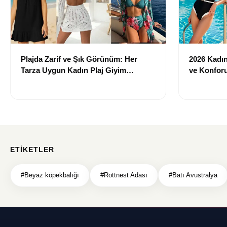
Plajda Zarif ve Şık Görünüm: Her
2026 Kadın 
Tarza Uygun Kadın Plaj Giyim
ve Konforu
Önerileri
Modeller
ETIKETLER
#Beyaz köpekbalığı
#Rottnest Adası
#Batı Avustralya