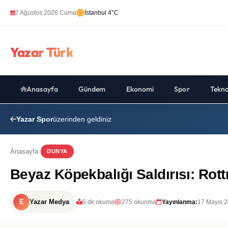
7 Ağustos 2026 Cuma
İstanbul 4°C
Yazar Türk
Anasayfa
Gündem
Ekonomi
Spor
Tekno
Yazar Spor
üzerinden geldiniz
Anasayfa
DUNYA
Beyaz Köpekbalığı Saldırısı: Rott
E
Yazar Medya
5 dk okuma
275 okunma
Yayınlanma:
17 Mayıs 2