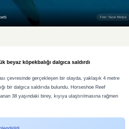
etti
Foto: Yazar Medya
yük beyaz köpekbalığı dalgıca saldırdı
ası çevresinde gerçekleşen bir olayda, yaklaşık 4 metre
ğı bir dalgıca saldırıda bulundu.
Horseshoe Reef
lanan 38 yaşındaki birey, kıyıya ulaştırılmasına rağmen
lendirildi.