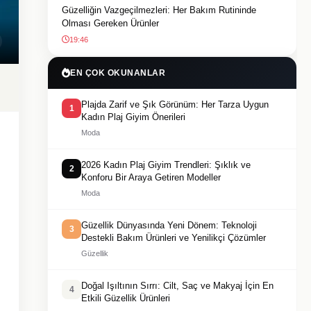
Güzelliğin Vazgeçilmezleri: Her Bakım Rutininde
Olması Gereken Ürünler
19:46
EN ÇOK OKUNANLAR
Plajda Zarif ve Şık Görünüm: Her Tarza Uygun
1
Kadın Plaj Giyim Önerileri
Moda
2026 Kadın Plaj Giyim Trendleri: Şıklık ve
2
Konforu Bir Araya Getiren Modeller
Moda
Güzellik Dünyasında Yeni Dönem: Teknoloji
3
Destekli Bakım Ürünleri ve Yenilikçi Çözümler
Güzellik
Doğal Işıltının Sırrı: Cilt, Saç ve Makyaj İçin En
4
Etkili Güzellik Ürünleri