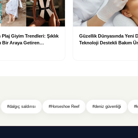
Plaj Giyim Trendleri: Şıklık
Güzellik Dünyasında Yeni
 Bir Araya Getiren
Teknoloji Destekli Bakım Ür
Yenilikçi Çözümler
#dalgıç saldırısı
#Horseshoe Reef
#deniz güvenliği
#k