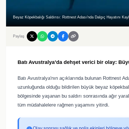
Beyaz Köpekbalığı Saldırısı: Rottnest Adası'nda Dalgıç Hayatını Kayb
Paylaş
Batı Avustralya’da dehşet verici bir olay: Bü
Batı Avustralya'nın açıklarında bulunan Rottnest Ad
uzunluğunda olduğu bildirilen büyük beyaz köpekbalı
bölgesinde yaşanan bu saldırı sonrasında ağır yara
tüm müdahalelere rağmen yaşamını yitirdi.
Olay sonrası sağlık ve polis ekipleri bölgeye yön