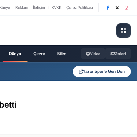
Künye
Reklam
İletişim
KVKK
Çerez Politikası
|
Dünya
Çevre
Bilim
Video
Galeri
Yazar Spor'e Geri Dön
betti