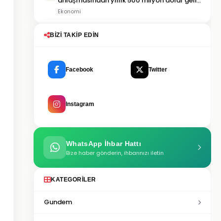
anlaşmasından yıllık 500 milyon dolar gelir
sağlayacak
Ekonomi
BIZI TAKIP EDIN
Facebook
Twitter
Instagram
WhatsApp İhbar Hattı
Bize haber gönderin, ihbarınızı iletin
KATEGORILER
Gundem