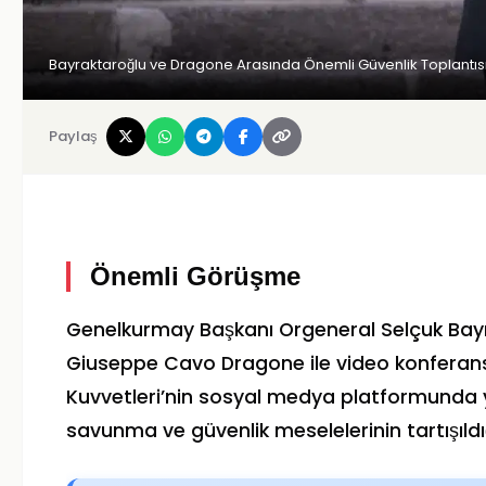
Bayraktaroğlu ve Dragone Arasında Önemli Güvenlik Toplantıs
Paylaş
Önemli Görüşme
Genelkurmay Başkanı Orgeneral Selçuk Bayr
Giuseppe Cavo Dragone ile video konferans ar
Kuvvetleri’nin sosyal medya platformunda
savunma ve güvenlik meselelerinin tartışıldığı