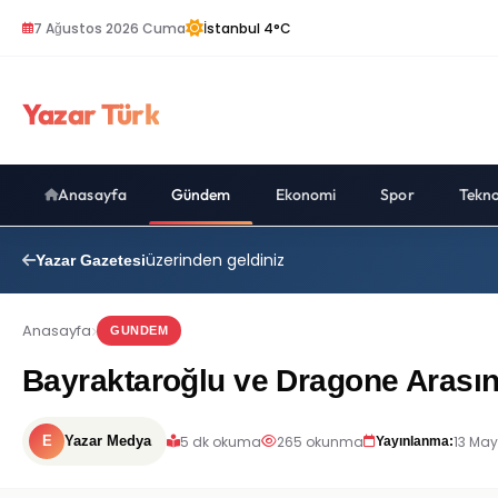
7 Ağustos 2026 Cuma
İstanbul 4°C
Yazar Türk
Anasayfa
Gündem
Ekonomi
Spor
Tekno
üzerinden geldiniz
Yazar Gazetesi
Anasayfa
GUNDEM
Bayraktaroğlu ve Dragone Arasın
5 dk okuma
265 okunma
13 May
E
Yazar Medya
Yayınlanma: