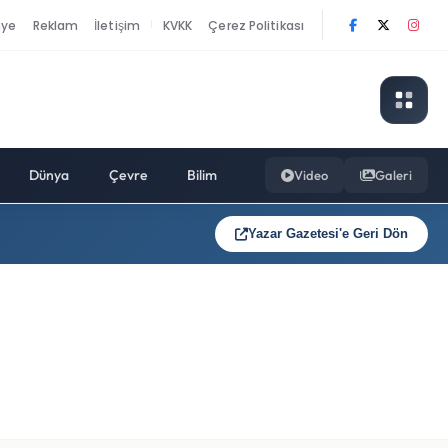
nye
Reklam
İletişim
KVKK
Çerez Politikası
|
Dünya
Çevre
Bilim
Video
Galeri
Yazar Gazetesi'e Geri Dön