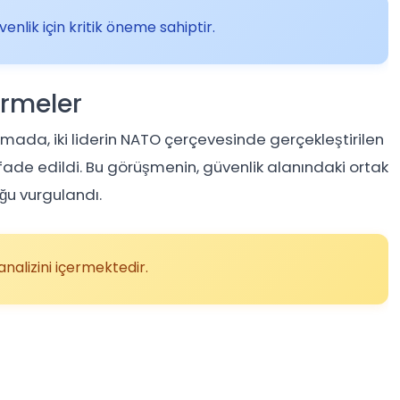
nlik için kritik öneme sahiptir.
irmeler
lamada, iki liderin NATO çerçevesinde gerçekleştirilen
i ifade edildi. Bu görüşmenin, güvenlik alanındaki ortak
ğu vurgulandı.
nalizini içermektedir.