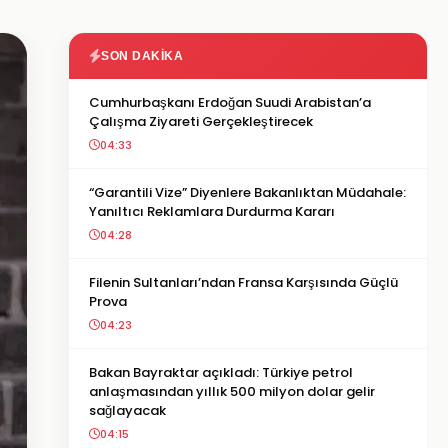
SON DAKIKA
Cumhurbaşkanı Erdoğan Suudi Arabistan’a
Çalışma Ziyareti Gerçekleştirecek
04:33
“Garantili Vize” Diyenlere Bakanlıktan Müdahale:
Yanıltıcı Reklamlara Durdurma Kararı
04:28
Filenin Sultanları’ndan Fransa Karşısında Güçlü
Prova
04:23
Bakan Bayraktar açıkladı: Türkiye petrol
anlaşmasından yıllık 500 milyon dolar gelir
sağlayacak
04:15