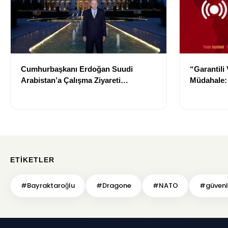
Cumhurbaşkanı Erdoğan Suudi
“Garantili
Arabistan’a Çalışma Ziyareti
Müdahale: 
Gerçekleştirecek
Durdurma 
ETIKETLER
#Bayraktaroğlu
#Dragone
#NATO
#güvenli