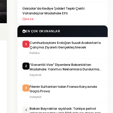
Üsküdar’da Kediye Şiddet Tepki Çekti:
Vatandaşlar Müdahale Etti
04:04
EN ÇOK OKUNANLAR
Cumhurbaşkanı Erdoğan Suudi Arabistan’a
1
Çalışma Ziyareti Gerçekleştirecek
Politika
“Garantili Vize” Diyenlere Bakanlıktan
2
Müdahale: Yanıltıcı Reklamlara Durdurma
Kararı
Seyahat
Filenin Sultanları’ndan Fransa Karşısında
3
Güçlü Prova
Voleybol
Bakan Bayraktar açıkladı: Türkiye petrol
4