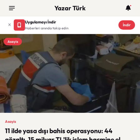
Yazar Türk
Uygulamayı İndir
İndir
Haberleri anında takip edin
Asayis
Asayis
11 ilde yasa dışı bahis operasyonu: 44
gözaltı, 15 milyar TL’lik işlem hacmine el