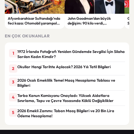
Afyonkarahisar Sultandağı’nda
John Goodman’dan büyük
Gal
feci kaza: Otomobil şarampole
değişim: 90 kilo verdi,
Son
devrildi, 2 kişi hayatını kaybetti
hayranları tanımakta zorlandı
Tara
EN ÇOK OKUNANLAR
1972 İrlanda Fotoğrafı Yeniden Gündemde Sevgilisi İçin Silaha
1
Sarılan Kadın Kimdir?
Okullar Hangi Tarihte Açılacak? 2026 Yılı Tatil Bilgileri
2
2026 Ocak Emeklilik Temel Maaş Hesaplama Tablosu ve
3
Bilgileri
Torba Kanun Komisyonu Onayladı: Yüksek Aidatlara
4
Sınırlama, Tapu ve Çevre Yasasında Köklü Değişiklikler
2026 Emekli Zammı: Taban Maaş Bilgileri ve 20 Bin Lira
5
Ödeme Hesaplama!