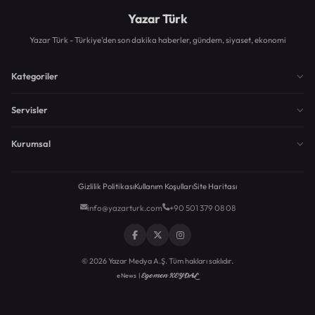
Yazar Türk
Yazar Türk - Türkiye'den son dakika haberler, gündem, siyaset, ekonomi
Kategoriler
Servisler
Kurumsal
Gizlilik Politikası
Kullanım Koşulları
Site Haritası
info@yazarturk.com
+90 501 379 08 08
© 2026 Yazar Medya A.Ş. Tüm hakları saklıdır.
Egemen KEYDAL
eNews |