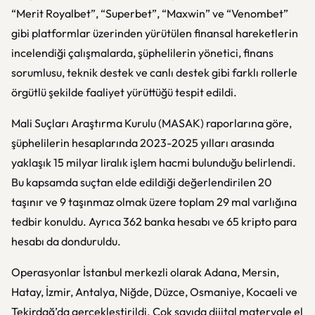
“Merit Royalbet”, “Superbet”, “Maxwin” ve “Venombet”
gibi platformlar üzerinden yürütülen finansal hareketlerin
incelendiği çalışmalarda, şüphelilerin yönetici, finans
sorumlusu, teknik destek ve canlı destek gibi farklı rollerle
örgütlü şekilde faaliyet yürüttüğü tespit edildi.
Mali Suçları Araştırma Kurulu (MASAK) raporlarına göre,
şüphelilerin hesaplarında 2023-2025 yılları arasında
yaklaşık 15 milyar liralık işlem hacmi bulunduğu belirlendi.
Bu kapsamda suçtan elde edildiği değerlendirilen 20
taşınır ve 9 taşınmaz olmak üzere toplam 29 mal varlığına
tedbir konuldu. Ayrıca 362 banka hesabı ve 65 kripto para
hesabı da donduruldu.
Operasyonlar İstanbul merkezli olarak Adana, Mersin,
Hatay, İzmir, Antalya, Niğde, Düzce, Osmaniye, Kocaeli ve
Tekirdağ’da gerçekleştirildi. Çok sayıda dijital materyale el