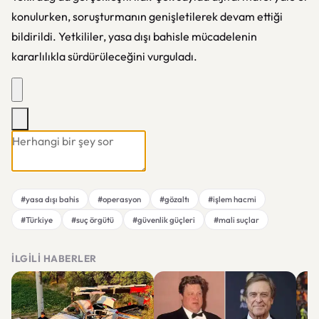
konulurken, soruşturmanın genişletilerek devam ettiği
bildirildi. Yetkililer, yasa dışı bahisle mücadelenin
kararlılıkla sürdürüleceğini vurguladı.
#yasa dışı bahis
#operasyon
#gözaltı
#işlem hacmi
#Türkiye
#suç örgütü
#güvenlik güçleri
#mali suçlar
İLGILI HABERLER